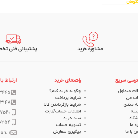
تومان
مشاوره خرید
پشتیبانی فنی تخ
رسی سریع
راهنمای خرید
ارتباط با 
ات متداول
چگونه خرید کنم؟
33645
ب من
شرایط پرداخت
33148
ه مندی
شرایط بازگرداندن کالا
یسه
اطلاعات حساب/کارت
17520
گاه
سبد خرید
8354
ه ما
تسویه حساب
 با ما
پیگیری سفارش
ion.ir