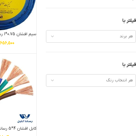
فیلتر با
سیم افشان 0.75*1 رسانا کابل
هر برند
,656,500
فیلتر با
هر انتخاب رنگ
کابل افشان 4*5 رسانا کابل