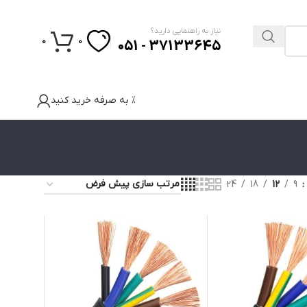
نیاز به راهنمایی دارید؟
0
0
37133645 - 051
% به صرفه خرید کنید
24
18
12
9