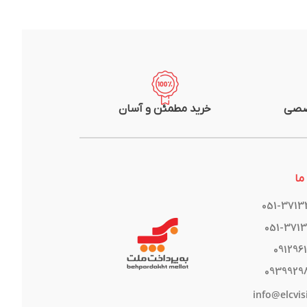
صصی
خرید مطمئن و آسان
ما
051-371
051-371
091296
0939929
info@elcvis