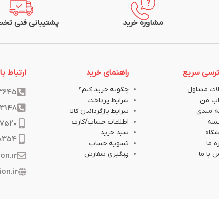
مشاوره خرید
پشتیبانی فنی تخ
رسی سریع
راهنمای خرید
ارتباط با 
ات متداول
چگونه خرید کنم؟
33645
ب من
شرایط پرداخت
33148
ه مندی
شرایط بازگرداندن کالا
یسه
اطلاعات حساب/کارت
17520
گاه
سبد خرید
8354
ه ما
تسویه حساب
 با ما
پیگیری سفارش
ion.ir
ion.ir