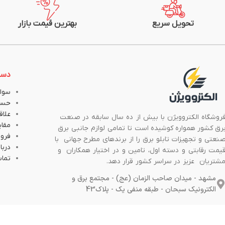
تحویل سریع
بهترین قیمت بازار
دست
سوال
حسا
علاق
روشگاه الکتروویژن با بیش از ده سال سابقه در صنعت
مقا
رق کشور همواره کوشیده است تا تمامی لوازم جانبی برق
فروش
نعتی و تجهیزات تابلو برق را از برندهای مطرح جهانی با
دربار
یمت رقابتی و دسته اول، تامین و در اختیار همکاران و
تماس
شتریان عزیز در سراسر کشور قرار دهد.
مشهد - میدان صاحب الزمان (عج) - مجتمع برق و
الکترونیک سبحان - طبقه منفی یک - پلاک43