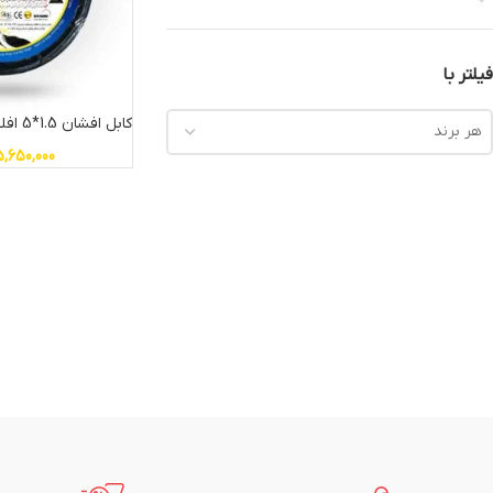
فیلتر با
کابل افشان 1.5*5 افلاک الکتریک خراسان
هر برند
5,650,000