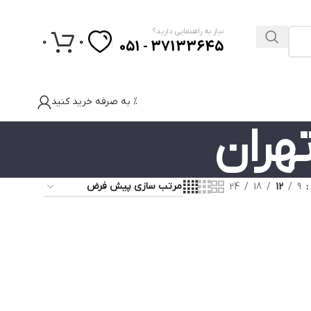
نیاز به راهنمایی دارید؟
0
0
37133645 - 051
% به صرفه خرید کنید
هران
24
18
12
9