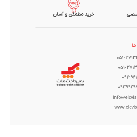
صصی
خرید مطمئن و آسان
ما
051-371
051-371
091296
0939929
info@elcvis
www.elcvis