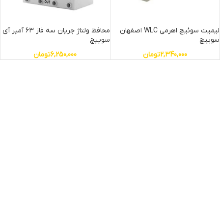
لیمیت سوئیچ اهرمی WLC اصفهان
محافظ ولتاژ جریان سه فاز 63 آمپر آی
سوییچ
سوییچ
2,340,000
تومان
6,250,000
تومان