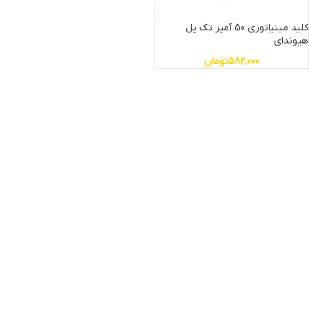
کلید مینیاتوری 50 آمپر تک پل
هیوندای
582,000
تومان