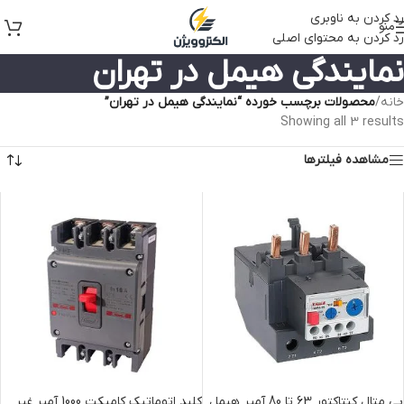
رد کردن به ناوبری
منو
رد کردن به محتوای اصلی
نمایندگی هیمل در تهران
خانه
/
محصولات برچسب خورده “نمایندگی هیمل در تهران”
Showing all 3 results
مشاهده فیلترها
بی متال کنتاکتور 63 تا 80 آمپر هیمل
کلید اتوماتیک کامپکت 1000 آمپر غیر