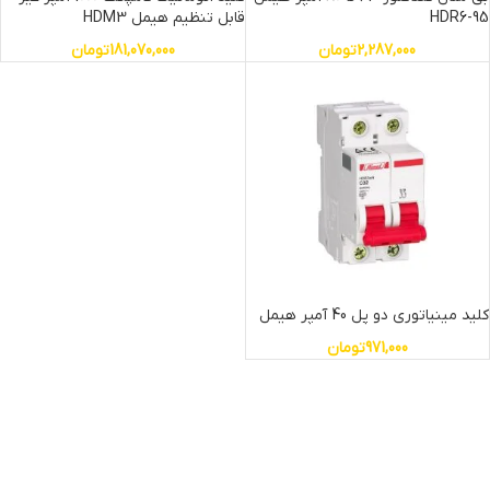
HDR6-95
قابل تنظیم هیمل HDM3
2,287,000
تومان
181,070,000
تومان
کلید مینیاتوری دو پل 40 آمپر هیمل
971,000
تومان