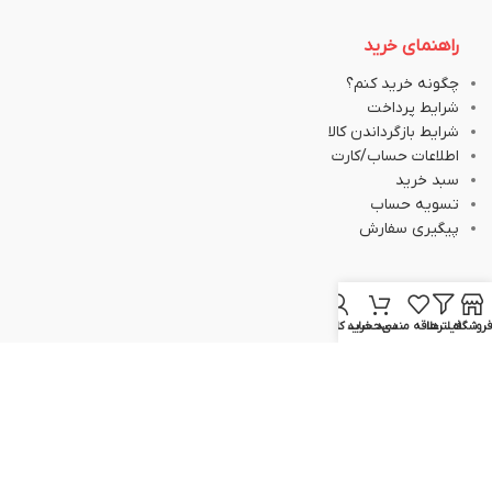
راهنمای خرید
چگونه خرید کنم؟
شرایط پرداخت
شرایط بازگرداندن کالا
اطلاعات حساب/کارت
سبد خرید
تسویه حساب
پیگیری سفارش
ارتباط با ما
فروشگاه
فیلترها
علاقه مندی
سبد خرید
حساب کاربری من
051-37133645
051-37133148
09129617520