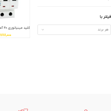
فیلتر با
کلید مینیاتوری 20 آمپر سه پل هیوندای
هر برند
,788,000