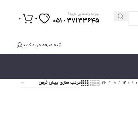
نیاز به راهنمایی دارید؟
0
0
37133645 - 051
% به صرفه خرید کنید
24
18
12
9