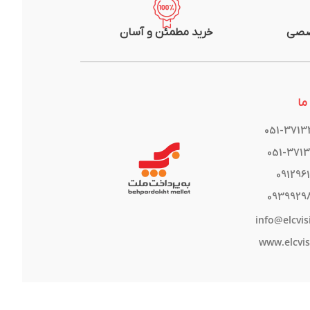
صصی
خرید مطمئن و آسان
ما
051-371
051-371
091296
0939929
info@elcvis
www.elcvis