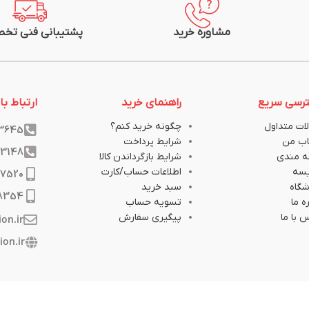
مشاوره خرید
پشتیبانی فنی تخ
رسی سریع
راهنمای خرید
ارتباط با 
ات متداول
چگونه خرید کنم؟
33645
ب من
شرایط پرداخت
33148
ه مندی
شرایط بازگرداندن کالا
یسه
اطلاعات حساب/کارت
17520
گاه
سبد خرید
8354
ه ما
تسویه حساب
 با ما
پیگیری سفارش
ion.ir
ion.ir