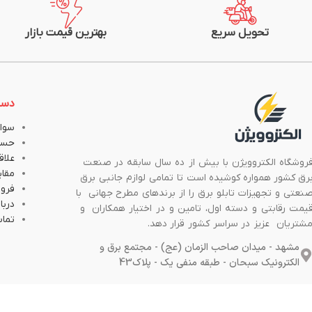
تحویل سریع
بهترین قیمت بازار
دست
سوال
حسا
علاق
روشگاه الکتروویژن با بیش از ده سال سابقه در صنعت
مقا
رق کشور همواره کوشیده است تا تمامی لوازم جانبی برق
فروش
نعتی و تجهیزات تابلو برق را از برندهای مطرح جهانی با
دربار
یمت رقابتی و دسته اول، تامین و در اختیار همکاران و
تماس
شتریان عزیز در سراسر کشور قرار دهد.
مشهد - میدان صاحب الزمان (عج) - مجتمع برق و
الکترونیک سبحان - طبقه منفی یک - پلاک43