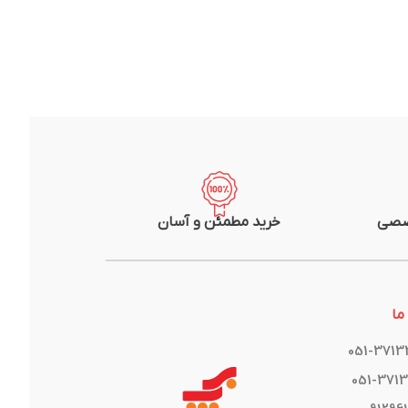
صصی
خرید مطمئن و آسان
ما
051-371
051-371