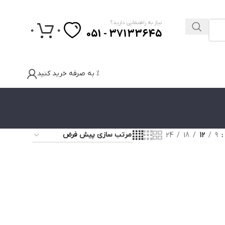
نیاز به راهنمایی دارید؟
0
0
37133645 - 051
% به صرفه خرید کنید
24
18
12
9