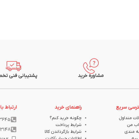
مشاوره خرید
پشتیبانی فنی تخ
رسی سریع
راهنمای خرید
ارتباط با 
ات متداول
چگونه خرید کنم؟
33645
ب من
شرایط پرداخت
33148
ه مندی
شرایط بازگرداندن کالا
یسه
اطلاعات حساب/کارت