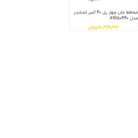
محافظ جان چهار پل 40 آمپر اشنایدر
مدل A9R50440
10,378,822
تومان