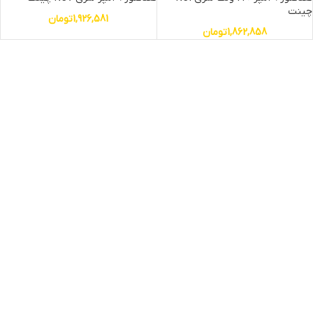
چینت
1,926,581
تومان
1,862,858
تومان