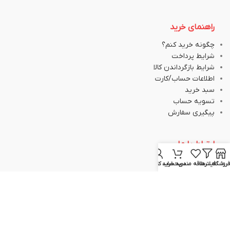
راهنمای خرید
چگونه خرید کنم؟
شرایط پرداخت
شرایط بازگرداندن کالا
اطلاعات حساب/کارت
سبد خرید
تسویه حساب
پیگیری سفارش
ارتباط با ما
فروشگاه
فیلترها
علاقه مندی
سبد خرید
حساب کاربری من
051-37133645
051-37133148
09129617520