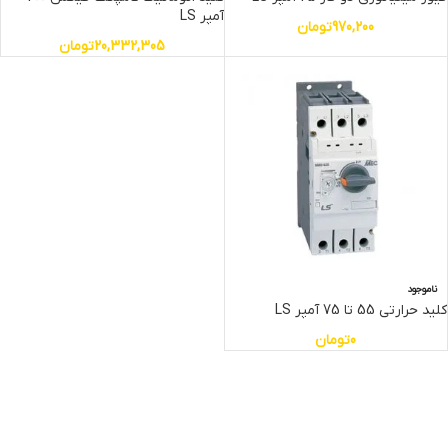
آمپر LS
970,200
تومان
20,332,305
تومان
ناموجود
کلید حرارتی 55 تا 75 آمپر LS
0
تومان