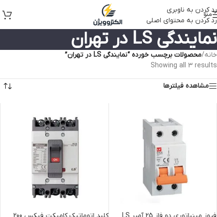
رد کردن به ناوبری
منو
رد کردن به محتوای اصلی
نمایندگی LS در تهران
خانه
/
محصولات برچسب خورده “نمایندگی LS در تهران”
Showing all 3 results
مشاهده فیلترها
فیوز مینیاتوری دو فاز 25 آمپر LS
کلید اتوماتیک کامپکت فیکس 200