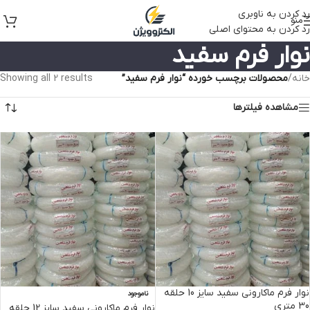
رد کردن به ناوبری
منو
رد کردن به محتوای اصلی
نوار فرم سفید
خانه
/
محصولات برچسب خورده “نوار فرم سفید”
Showing all 2 results
مشاهده فیلترها
نوار فرم ماکارونی سفید سایز 10 حلقه
ناموجود
30 متری
نوار فرم ماکارونی سفید سایز 12 حلقه