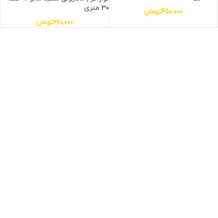
30 متری
450,000
تومان
660,000
تومان