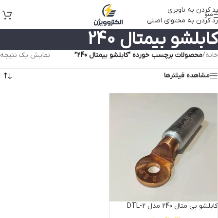
رد کردن به ناوبری
منو
رد کردن به محتوای اصلی
کابلشو بیمتال 240
خانه
/
محصولات برچسب خورده “کابلشو بیمتال 240”
نمایش یک نتیجه
مشاهده فیلترها
کابلشو بی متال 240 مدل DTL-2