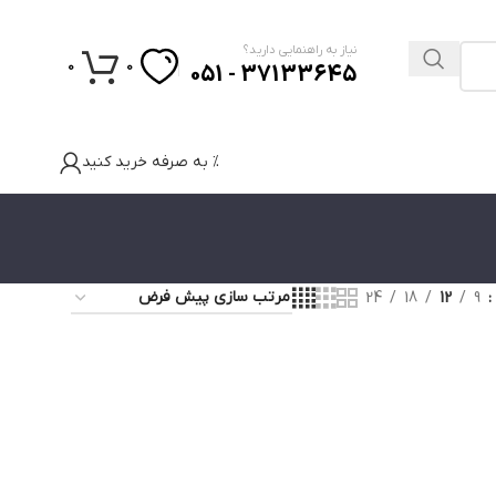
نیاز به راهنمایی دارید؟
0
0
37133645 - 051
% به صرفه خرید کنید
24
18
12
9