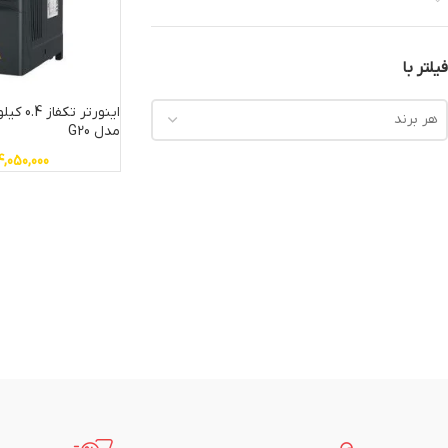
فیلتر با
هر برند
مدل G20
4,050,000