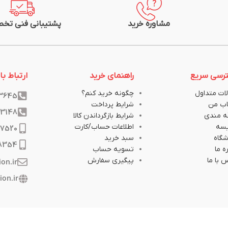
مشاوره خرید
پشتیبانی فنی تخ
رسی سریع
راهنمای خرید
ارتباط با 
ات متداول
چگونه خرید کنم؟
33645
ب من
شرایط پرداخت
33148
ه مندی
شرایط بازگرداندن کالا
یسه
اطلاعات حساب/کارت
17520
گاه
سبد خرید
8354
ه ما
تسویه حساب
 با ما
پیگیری سفارش
ion.ir
ion.ir