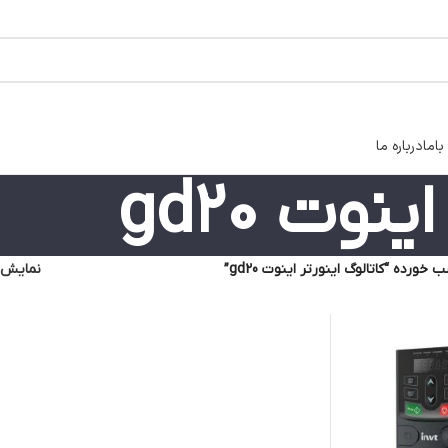
اما
درباره ما
نوت gd20
رده “کاتالوگ اینورتر اینوت gd20”
نمایش