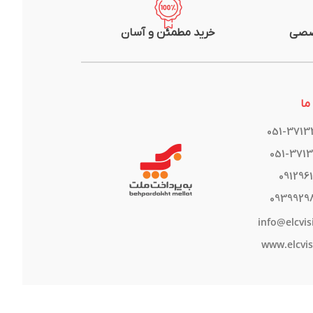
صصی
خرید مطمئن و آسان
ما
051-371
051-371
091296
0939929
info@elcvis
www.elcvis