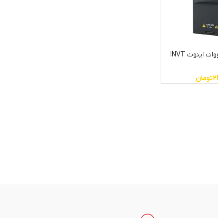
اینورتر تکفاز 0.4 کیلووات اینوت INVT
2
تومان