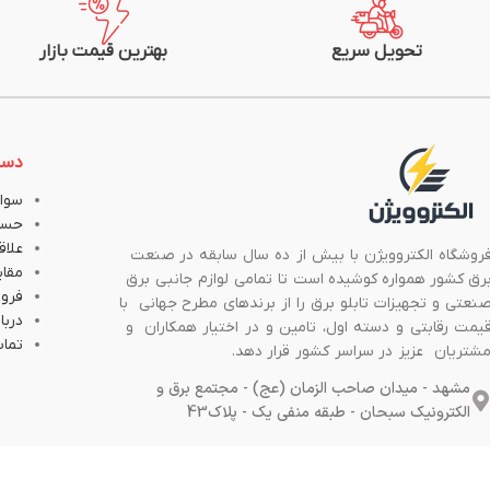
تحویل سریع
بهترین قیمت بازار
دست
سوال
حسا
علاق
روشگاه الکتروویژن با بیش از ده سال سابقه در صنعت
مقا
رق کشور همواره کوشیده است تا تمامی لوازم جانبی برق
فروش
نعتی و تجهیزات تابلو برق را از برندهای مطرح جهانی با
دربار
یمت رقابتی و دسته اول، تامین و در اختیار همکاران و
تماس
شتریان عزیز در سراسر کشور قرار دهد.
مشهد - میدان صاحب الزمان (عج) - مجتمع برق و
الکترونیک سبحان - طبقه منفی یک - پلاک43