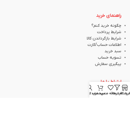
راهنمای خرید
چگونه خرید کنم؟
شرایط پرداخت
شرایط بازگرداندن کالا
اطلاعات حساب/کارت
سبد خرید
تسویه حساب
پیگیری سفارش
ارتباط با ما
فروشگاه
فیلترها
علاقه مندی
سبد خرید
حساب کاربری من
051-37133645
051-37133148
09129617520