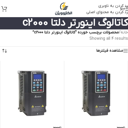
رد کردن به ناوبری
منو
رد کردن به محتوای اصلی
کاتالوگ اینورتر دلتا c2000
خانه
/
محصولات برچسب خورده “کاتالوگ اینورتر دلتا c2000”
Showing all 4 results
مشاهده فیلترها
ناموجود
ناموجود