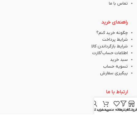
تماس با ما
راهنمای خرید
چگونه خرید کنم؟
شرایط پرداخت
شرایط بازگرداندن کالا
اطلاعات حساب/کارت
سبد خرید
تسویه حساب
پیگیری سفارش
ارتباط با ما
051-37133645
فروشگاه
فیلترها
علاقه مندی
سبد خرید
حساب کاربری من
051-37133148