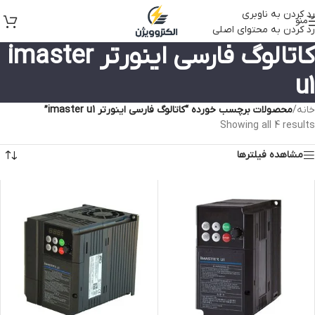
رد کردن به ناوبری
منو
رد کردن به محتوای اصلی
کاتالوگ فارسی اینورتر imaster
u1
خانه
/
محصولات برچسب خورده “کاتالوگ فارسی اینورتر imaster u1”
Showing all 4 results
مشاهده فیلترها