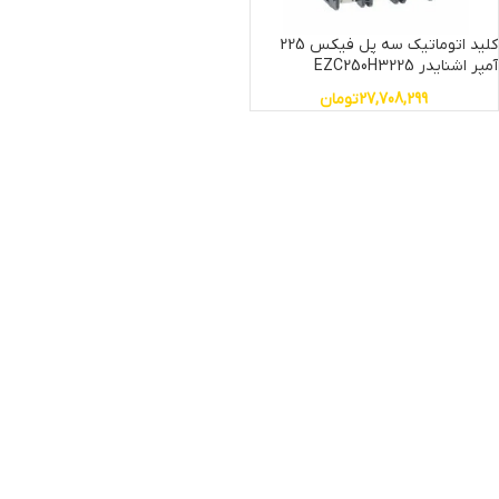
کلید اتوماتیک سه پل فیکس 225
آمپر اشنایدر EZC250H3225
27,708,299
تومان