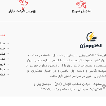
تحویل سریع
بهترین قیمت بازار
دست
سوال
حسا
علاق
روشگاه الکتروویژن با بیش از ده سال سابقه در صنعت
مقا
رق کشور همواره کوشیده است تا تمامی لوازم جانبی برق
فروش
نعتی و تجهیزات تابلو برق را از برندهای مطرح جهانی با
دربار
یمت رقابتی و دسته اول، تامین و در اختیار همکاران و
تماس
شتریان عزیز در سراسر کشور قرار دهد.
مشهد - میدان صاحب الزمان (عج) - مجتمع برق و
الکترونیک سبحان - طبقه منفی یک - پلاک43