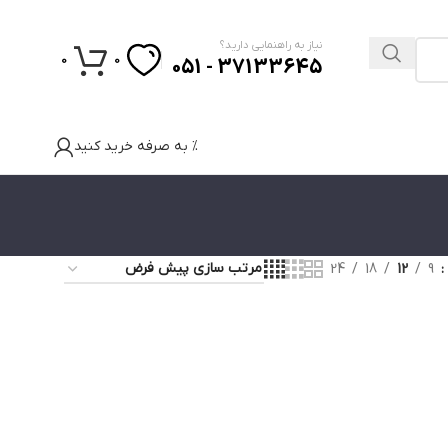
نیاز به راهنمایی دارید؟
0
0
37133645 - 051
% به صرفه خرید کنید
24
18
12
9