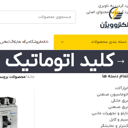
رد کردن به ناوبری
رد کردن به محتوای اصلی
دسته بندی محصولات
خانه
فروشگاه
برگه ها
بلاگ
تماس ب
کلید اتوماتیک 40 آمپر قیمت
تمام دسته ها
خانه
/
محصولات برچسب خورد
ابزارآلات
اتوماسیون صنعتی
برق خانگی
برق صنعتی
تابلو و تجهیزات جانبی
سیم و کابل
کنترلر و نمایشگر