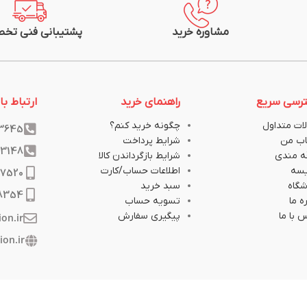
مشاوره خرید
پشتیبانی فنی تخ
رسی سریع
راهنمای خرید
ارتباط با 
ات متداول
چگونه خرید کنم؟
33645
ب من
شرایط پرداخت
33148
ه مندی
شرایط بازگرداندن کالا
یسه
اطلاعات حساب/کارت
17520
گاه
سبد خرید
8354
ه ما
تسویه حساب
 با ما
پیگیری سفارش
ion.ir
ion.ir