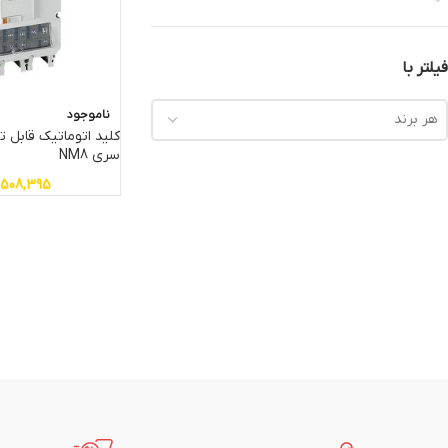
فیلتر با
ناموجود
هر برند
سری NM8
,508,395