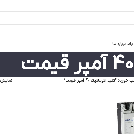
اما
درباره ما
ه “کلید اتوماتیک 40 آمپر قیمت”
نمایش