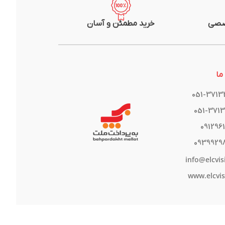
صصی
خرید مطمئن و آسان
ما
051-371
051-371
091296
0939929
info@elcvis
www.elcvis