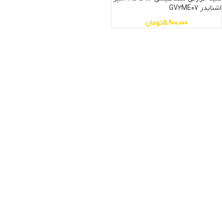
اشنایدر GV2ME07
5,900,000
تومان