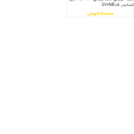
اشنایدر GV2ME05
6,500,000
تومان