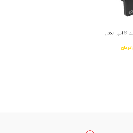
کلید گردان ستاره مثلث 16 آمپر الکترو
1
تومان