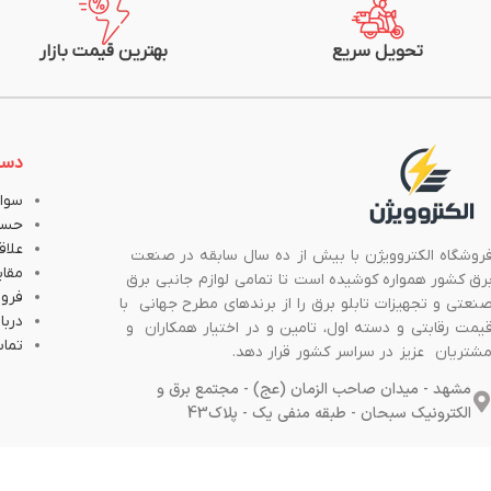
تحویل سریع
بهترین قیمت بازار
دست
سوال
حسا
علاق
روشگاه الکتروویژن با بیش از ده سال سابقه در صنعت
مقا
رق کشور همواره کوشیده است تا تمامی لوازم جانبی برق
فروش
نعتی و تجهیزات تابلو برق را از برندهای مطرح جهانی با
دربار
یمت رقابتی و دسته اول، تامین و در اختیار همکاران و
تماس
شتریان عزیز در سراسر کشور قرار دهد.
مشهد - میدان صاحب الزمان (عج) - مجتمع برق و
الکترونیک سبحان - طبقه منفی یک - پلاک43