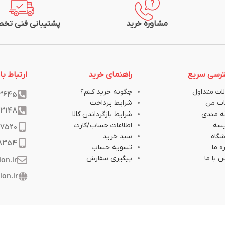
مشاوره خرید
پشتیبانی فنی تخ
رسی سریع
راهنمای خرید
ارتباط با 
ات متداول
چگونه خرید کنم؟
33645
ب من
شرایط پرداخت
33148
ه مندی
شرایط بازگرداندن کالا
یسه
اطلاعات حساب/کارت
17520
گاه
سبد خرید
8354
ه ما
تسویه حساب
 با ما
پیگیری سفارش
ion.ir
ion.ir