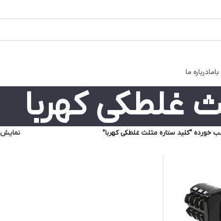
اما
درباره ما
ث غلطکی کهربا
خورده “کلید ستاره مثلث غلطکی کهربا”
نمایش