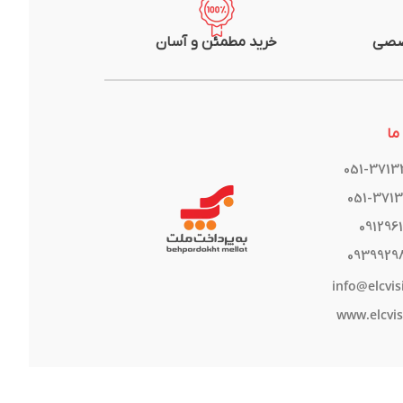
صصی
خرید مطمئن و آسان
ما
051-371
051-371
091296
0939929
info@elcvis
www.elcvis