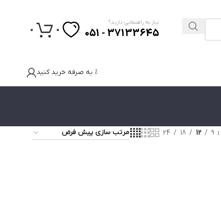
نیاز به راهنمایی دارید؟
0
0
37133645 - 051
% به صرفه خرید کنید
24
18
12
9