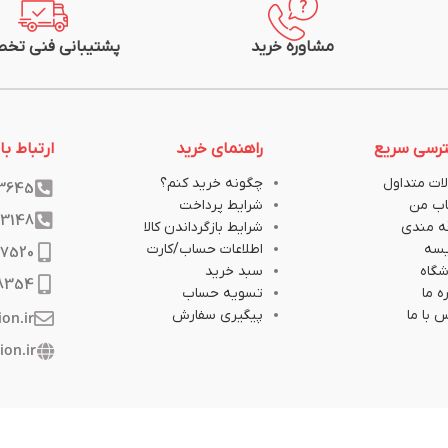
مشاوره خرید
پشتیبانی فنی تخ
رسی سریع
راهنمای خرید
ارتباط با 
ات متداول
چگونه خرید کنم؟
33645
ب من
شرایط پرداخت
33148
ه مندی
شرایط بازگرداندن کالا
یسه
اطلاعات حساب/کارت
17520
گاه
سبد خرید
8354
ه ما
تسویه حساب
 با ما
پیگیری سفارش
ion.ir
ion.ir