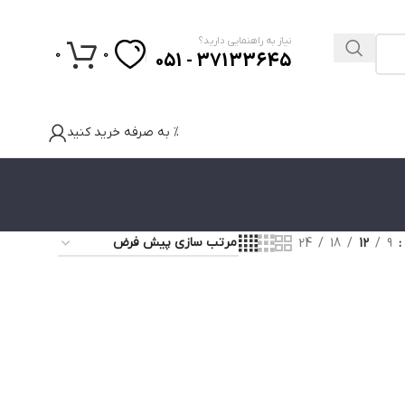
نیاز به راهنمایی دارید؟
0
0
37133645 - 051
% به صرفه خرید کنید
24
18
12
9