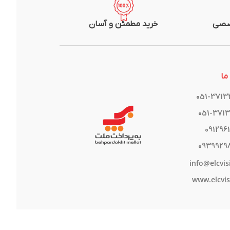
صصی
خرید مطمئن و آسان
ما
051-371
051-371
091296
0939929
info@elcvis
www.elcvis