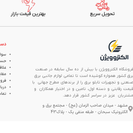
تحویل سریع
بهترین قیمت بازار
دست
سوال
حسا
علاق
روشگاه الکتروویژن با بیش از ده سال سابقه در صنعت
مقا
رق کشور همواره کوشیده است تا تمامی لوازم جانبی برق
فروش
نعتی و تجهیزات تابلو برق را از برندهای مطرح جهانی با
دربار
یمت رقابتی و دسته اول، تامین و در اختیار همکاران و
تماس
شتریان عزیز در سراسر کشور قرار دهد.
مشهد - میدان صاحب الزمان (عج) - مجتمع برق و
الکترونیک سبحان - طبقه منفی یک - پلاک43