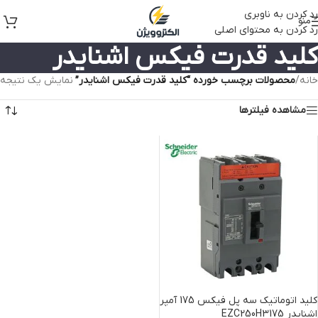
رد کردن به ناوبری
منو
رد کردن به محتوای اصلی
کلید قدرت فیکس اشنایدر
خانه
/
محصولات برچسب خورده “کلید قدرت فیکس اشنایدر”
نمایش یک نتیجه
مشاهده فیلترها
کلید اتوماتیک سه پل فیکس 175 آمپر
اشنایدر EZC250H3175