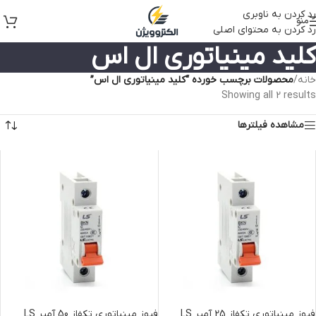
رد کردن به ناوبری
منو
رد کردن به محتوای اصلی
کلید مینیاتوری ال اس
خانه
/
محصولات برچسب خورده “کلید مینیاتوری ال اس”
Showing all 2 results
مشاهده فیلترها
فیوز مینیاتوری تکفاز 25 آمپر LS
فیوز مینیاتوری تکفاز 50 آمپر LS