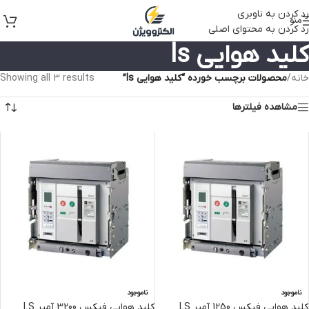
رد کردن به ناوبری
منو
رد کردن به محتوای اصلی
کلید هوایی ls
خانه
/
محصولات برچسب خورده “کلید هوایی ls”
Showing all 3 results
مشاهده فیلترها
ناموجود
ناموجود
کلید هوایی فیکس 1250 آمپر LS
کلید هوایی فیکس 3200 آمپر LS