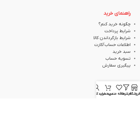
راهنمای خرید
چگونه خرید کنم؟
شرایط پرداخت
شرایط بازگرداندن کالا
اطلاعات حساب/کارت
سبد خرید
تسویه حساب
پیگیری سفارش
ارتباط با ما
فروشگاه
فیلترها
علاقه مندی
سبد خرید
حساب کاربری من
051-37133645
051-37133148
09129617520