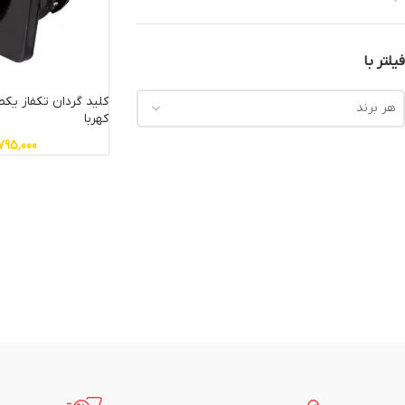
فیلتر با
هر برند
کهربا
795,000