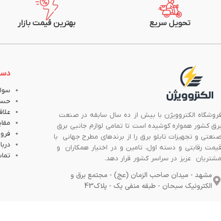
تحویل سریع
بهترین قیمت بازار
دست
سوال
حسا
علاق
روشگاه الکتروویژن با بیش از ده سال سابقه در صنعت
مقا
رق کشور همواره کوشیده است تا تمامی لوازم جانبی برق
فروش
نعتی و تجهیزات تابلو برق را از برندهای مطرح جهانی با
دربار
یمت رقابتی و دسته اول، تامین و در اختیار همکاران و
تماس
شتریان عزیز در سراسر کشور قرار دهد.
مشهد - میدان صاحب الزمان (عج) - مجتمع برق و
الکترونیک سبحان - طبقه منفی یک - پلاک43