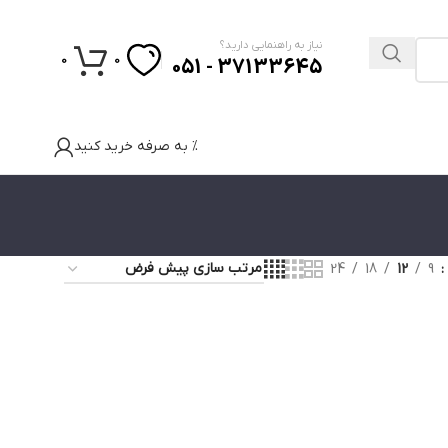
نیاز به راهنمایی دارید؟
0
0
37133645 - 051
% به صرفه خرید کنید
24
18
12
9