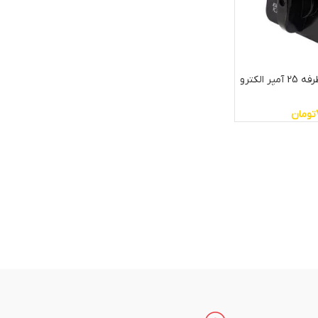
کلید گردان تکفاز یکطرفه 25 آمپر الکترو
تومان