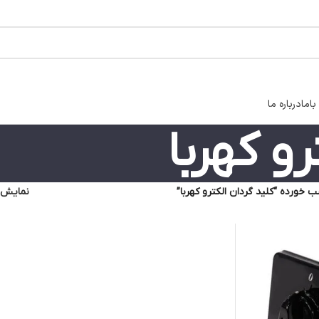
اما
درباره ما
رو کهربا
خورده “کلید گردان الکترو کهربا”
نمایش