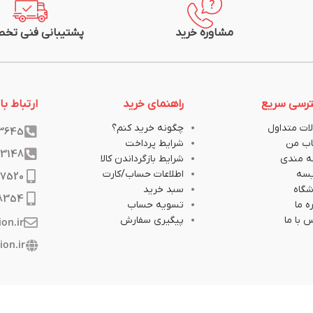
مشاوره خرید
پشتیبانی فنی تخ
رسی سریع
راهنمای خرید
ارتباط با 
ات متداول
چگونه خرید کنم؟
33645
ب من
شرایط پرداخت
33148
ه مندی
شرایط بازگرداندن کالا
یسه
اطلاعات حساب/کارت
17520
گاه
سبد خرید
8354
ه ما
تسویه حساب
 با ما
پیگیری سفارش
ion.ir
ion.ir