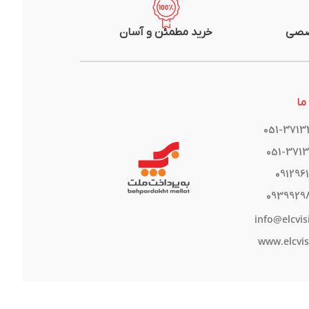
صصی
خرید مطمئن و آسان
ما
051-371
051-371
091296
0939929
info@elcvis
www.elcvis