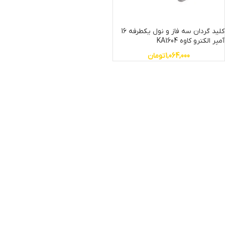
کلید گردان سه فاز و نول یکطرفه 16
آمپر الکترو کاوه KA1604
1,064,000
تومان