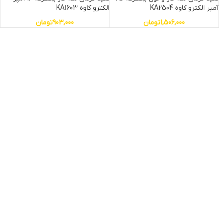
آمپر الکترو کاوه KA2504
الکترو کاوه KA1603
1,506,000
تومان
903,000
تومان