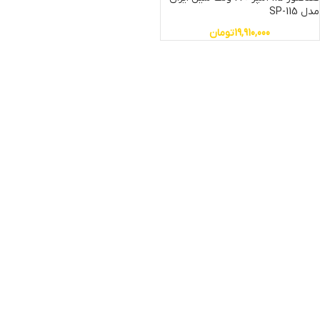
مدل SP-115
19,910,000
تومان