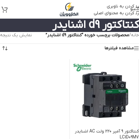
رد کردن به ناوبری
منو
رد کردن به محتوای اصلی
کنتاکتور d9 اشنایدر
خانه
/
محصولات برچسب خورده “کنتاکتور d9 اشنایدر”
نمایش یک نتیجه
مشاهده فیلترها
کنتاکتور 9 آمپر 220 ولت AC اشنایدر
LC1D09M7