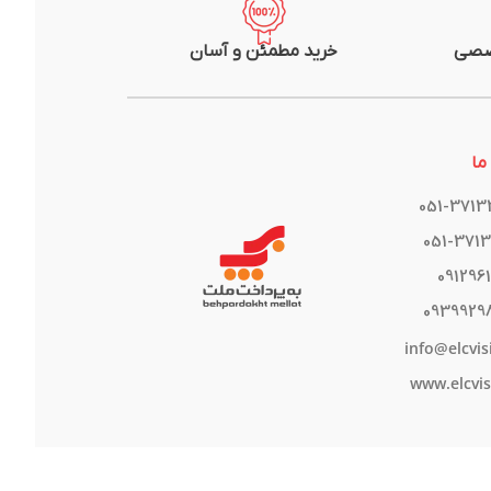
صصی
خرید مطمئن و آسان
ما
051-371
051-371
091296
0939929
info@elcvis
www.elcvis