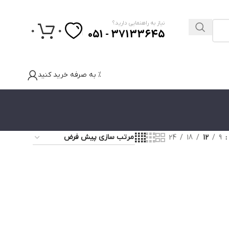
نیاز به راهنمایی دارید؟
0
0
37133645 - 051
% به صرفه خرید کنید
24
18
12
9