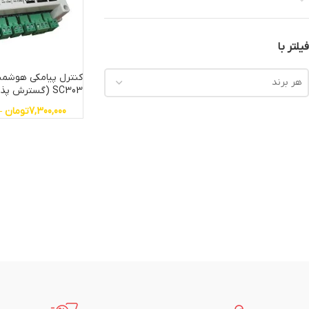
فیلتر با
کنترل پیامکی هوشمن
هر برند
SC303 (گسترش پذیر)
7,300,000
تومان
–