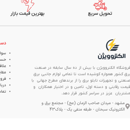
تحویل سریع
بهترین قیمت بازار
دست
سوال
حسا
علاق
روشگاه الکتروویژن با بیش از ده سال سابقه در صنعت
مقا
رق کشور همواره کوشیده است تا تمامی لوازم جانبی برق
فروش
نعتی و تجهیزات تابلو برق را از برندهای مطرح جهانی با
دربار
یمت رقابتی و دسته اول، تامین و در اختیار همکاران و
تماس
شتریان عزیز در سراسر کشور قرار دهد.
مشهد - میدان صاحب الزمان (عج) - مجتمع برق و
الکترونیک سبحان - طبقه منفی یک - پلاک43