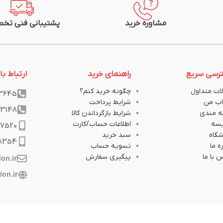
مشاوره خرید
پشتیبانی فنی تخ
رسی سریع
راهنمای خرید
ارتباط با 
ات متداول
چگونه خرید کنم؟
33645
ب من
شرایط پرداخت
33148
ه مندی
شرایط بازگرداندن کالا
یسه
اطلاعات حساب/کارت
17520
گاه
سبد خرید
8354
ه ما
تسویه حساب
 با ما
پیگیری سفارش
ion.ir
ion.ir