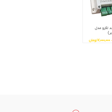
د لگزو مدل
7,000,000
تومان