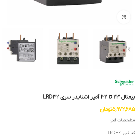
بزرگنمایی تصویر
بیمتال 23 تا 32 آمپر اشنایدر سری LRD32
5,972,685
تومان
مشخصات فنی:
کد فنی: LRD32