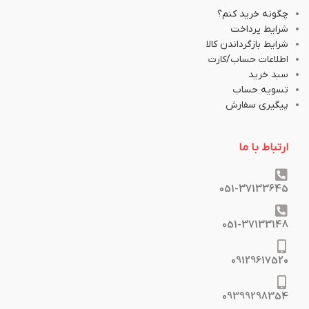
چگونه خرید کنم؟
شرایط پرداخت
شرایط بازگرداندن کالا
اطلاعات حساب/کارت
سبد خرید
تسویه حساب
پیگیری سفارش
ارتباط با ما
051-37133645
051-37133148
09129617520
09399298354