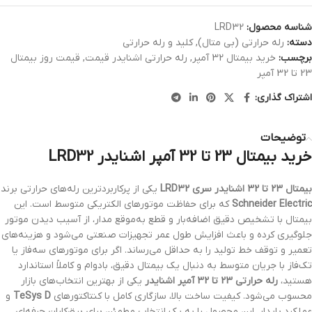
شناسه محصول:
LRD32
دسته:
رله حرارتی (بی متال)
,
کلید و رله حرارتی
برچسب:
خرید بیمتال 32 آمپر
,
رله حرارتی اشنایدر قیمت
,
قیمت روز بیمتال
23 تا 32 آمپر
اشتراک گذاری:
توضیحات
خرید بیمتال 23 تا 32 آمپر اشنایدر LRD32
بیمتال 23 تا 32 اشنایدر سری LRD32
یکی از پرکاربردترین رله‌های حرارتی برند
Schneider Electric
که برای حفاظت موتورهای الکتریکی متوسط است. این
بیمتال با تشخیص دقیق اضافه‌بار و قطع به‌موقع مدار، از آسیب دیدن موتور
جلوگیری کرده و باعث افزایش طول عمر تجهیزات صنعتی می‌شود و هزینه‌های
تعمیر و توقف خط تولید را به حداقل می‌رساند. اگر برای موتورهای سه‌فاز یا
تک‌فاز با جریان متوسط به دنبال یک بیمتال دقیق، بادوام و کاملاً استاندارد
هستید،
رله حرارتی 23 تا 32 آمپر اشنایدر
یکی از بهترین انتخاب‌های بازار
محسوب می‌شود. کیفیت ساخت بالا، سازگاری کامل با کنتاکتورهای
TeSys D
و
عملکرد پایدار، این محصول را به یک انتخاب مطمئن برای برق‌کاران حرفه‌ای