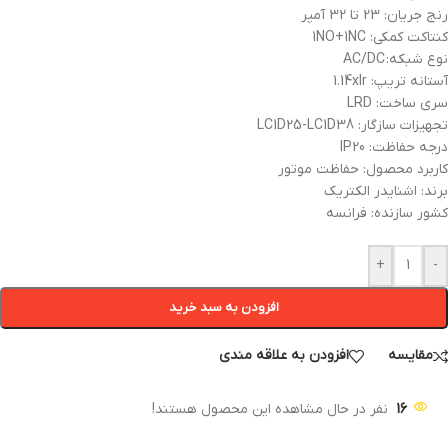
رنج جریان: 23 تا 32 آمپر
کنتاکت کمکی: 1NO+1NC
نوع شبکه: AC/DC
آستانه تریپ: 1.14xIr
سری ساخت: LRD
تجهیزات سازگار: LC1D25-LC1D38
درجه حفاظت: IP20
کاربرد محصول: حفاظت موتور
برند: اشنایدر الکتریک
کشور سازنده: فرانسه
+
-
افزودن به سبد خرید
مقایسه
افزودن به علاقه مندی
16
نفر در حال مشاهده این محصول هستند!