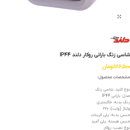
بزرگنمایی تصویر
شاسی زنگ بارانی روکار دلند IP44
186,500
تومان
مشخصات محصول:
نوع کلید: شاسی زنگ
مدل: بارانی IP44
رنگ بدنه: خاکستری
ولتاژ (ولت): 220
جنس بدنه: پلی کربنات
جنس هسته: پلی آمید
نوع نصب: روکار