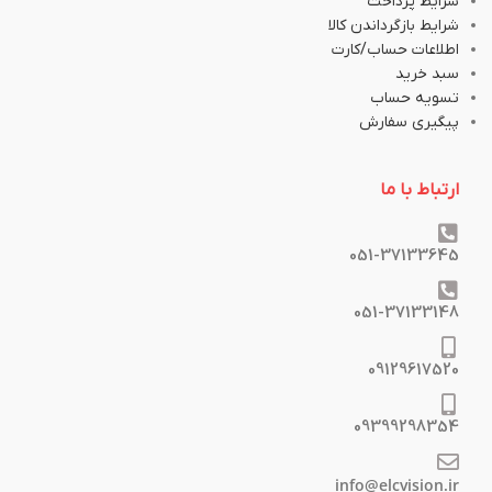
شرایط پرداخت
شرایط بازگرداندن کالا
اطلاعات حساب/کارت
سبد خرید
تسویه حساب
پیگیری سفارش
ارتباط با ما
051-37133645
051-37133148
09129617520
09399298354
info@elcvision.ir