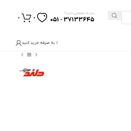
نیاز به راهنمایی دارید؟
0
0
37133645 - 051
% به صرفه خرید کنید