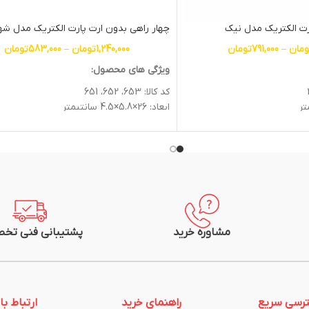
ارت الکتریک مدل نیک
چهار راهی بدون ارت پارت الکتریک مدل ش
ومان
–
791,000
تومان
1,240,000
تومان
–
583,000
تومان
ویژگی های محصول:
کد کالا: 653، 652، 651
ابعاد: 26×5.8×4.5 سانتیمتر
ولتاژ ورودی (V): 250
جریان (A): 16
تعداد پریز: 4
نشانگر LED: ندارد
جنس بدنه: پلاستیک
ک
جنس هسته: پلی کربنات
رنگ بدنه: سفید
 دارد
دکمه روشن و خاموش: دارد
مشاوره خرید
پشتیبانی فنی تخ
طول کابل (متر): 1.8 الی 5 متر
نوع کابل: 1*3
ارت: ندارد
گواهی استاندارد اروپا
استاندارد ملی ایران، گواهی استاندارد اروپا
رسی سریع
راهنمای خرید
ارتباط با 
گارانتی: 24 ماهه پارت الکتریک