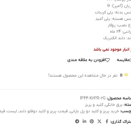
ان (آمپر): 16
س بدنه: پلی کربنات
س هسته: پلی آمید
ع نصب: روکار
نتی: 24 ماه
ند: دلند الکتریک
 انبار موجود نمی باشد
مقایسه
افزودن به علاقه مندی
11
نفر در حال مشاهده این محصول هستند!
اسه محصول:
IP44-K2PR-2G
ته:
برق خانگی
,
کلید و پریز
چسب:
خرید پریز و کلید دو پل بارانی
,
قیمت پریز و کلید دوقلو دلند
,
لیست قیمت ک
تراک گذاری: