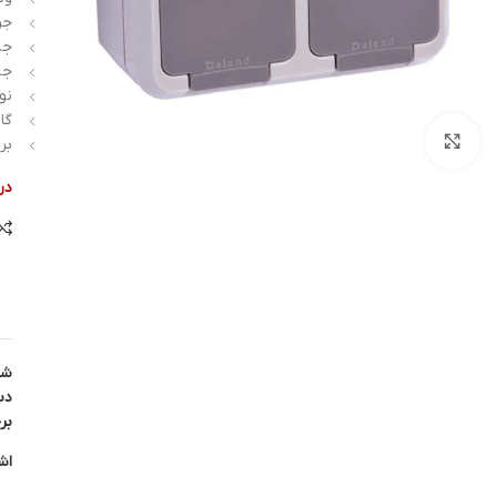
جری
جن
جن
نو
گارا
بزرگنمایی تصویر
بر
در
شن
دس
بر
اش