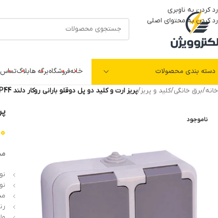
رد کردن به ناوبری
رد کردن به محتوای اصلی
دسته بندی محصولات
خانه
فروشگاه
برگه ها
بلاگ
تماس ب
خانه
/
برق خانگی
/
کلید و پریز
/
پریز ارت و کلید دو پل دوقلو بارانی روکار دلند IP44
پر
ناموجود
00
مش
نو
نوع
مدل
رن
ولت