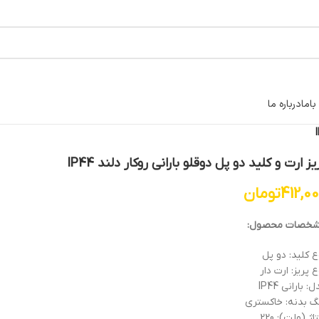
اما
درباره ما
یز ارت و کلید دو پل دوقلو بارانی روکار دلند IP44
412,0
تومان
خصات محصول:
ع کلید: دو پل
 پریز: ارت دار
: بارانی IP44
گ بدنه: خاکستری
اژ (ولت): 220