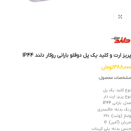
بزرگنمایی تصویر
پریز ارت و کلید یک پل دوقلو بارانی روکار دلند IP44
388,000
تومان
مشخصات محصول:
نوع کلید: یک پل
نوع پریز: ارت دار
مدل: بارانی IP44
رنگ بدنه: خاکستری
ولتاژ (ولت): 220
جریان (آمپر): 16
جنس بدنه: پلی کربنات