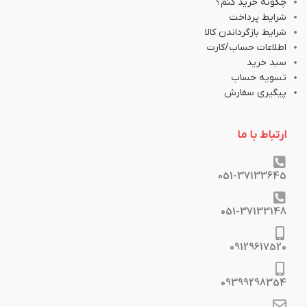
چگونه خرید کنم؟
شرایط پرداخت
شرایط بازگرداندن کالا
اطلاعات حساب/کارت
سبد خرید
تسویه حساب
پیگیری سفارش
ارتباط با ما
051-37133645
051-37133148
09129617520
09399298354