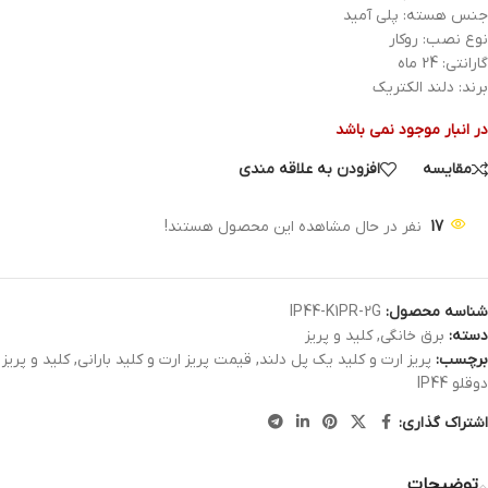
جنس هسته: پلی آمید
نوع نصب: روکار
گارانتی: 24 ماه
برند: دلند الکتریک
در انبار موجود نمی باشد
مقایسه
افزودن به علاقه مندی
17
نفر در حال مشاهده این محصول هستند!
شناسه محصول:
IP44-K1PR-2G
دسته:
برق خانگی
,
کلید و پریز
برچسب:
پریز ارت و کلید یک پل دلند
,
قیمت پریز ارت و کلید بارانی
,
کلید و پریز
دوقلو IP44
اشتراک گذاری:
توضیحات