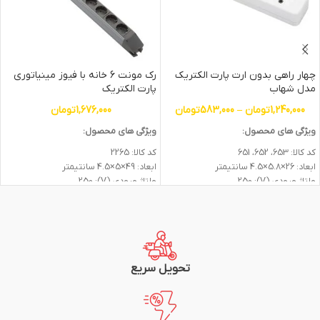
چهار راهی بدون ارت پارت الکتریک
رک مونت 6 خانه با فیوز مینیاتوری
مدل شهاب
پارت الکتریک
1,240,000
تومان
–
583,000
تومان
1,676,000
تومان
ویژگی های محصول:
ویژگی های محصول:
کد کالا: 653، 652، 651
کد کالا: 2265
ابعاد: 26×5.8×4.5 سانتیمتر
ابعاد: 49×5×4.5 سانتیمتر
ولتاژ ورودی (V): 250
ولتاژ ورودی (V): 250
جریان (A): 16
جریان (A): 16
تعداد پریز: 4
تعداد پریز: 6
نشانگر LED: ندارد
نشانگر LED: دارد
جنس بدنه: پلاستیک
جنس بدنه: پلاستیک
جنس هسته: پلی کربنات
جنس هسته: سرامیک
رنگ بدنه: سفید
رنگ بدنه: سفید
تحویل سریع
دکمه روشن و خاموش: دارد
دکمه روشن و خاموش: دارد
طول کابل (متر): 1.8 الی 5 متر
نوع کلید: فیوز مینیاتوری
نوع کابل: 1*3
طول کابل (متر): 1.8 متر