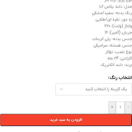
نوع پریز: ارت دار
مدل: دلند پلاس آدا
رنگ بدنه: سفید/مشکی
زه دور: نقره ای/طلایی
ولتاژ (ولت): 220
جریان (آمپر): 16
جنس بدنه: پلی کربنات
جنس هسته: سرامیکی
نوع نصب: توکار
گارانتی: 24 ماه
برند: دلند الکتریک
انتخاب رنگ
+
-
افزودن به سبد خرید