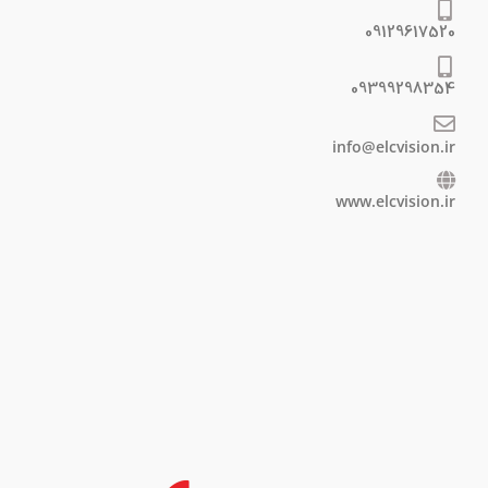
09129617520
09399298354
info@elcvision.ir
www.elcvision.ir