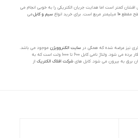
 افشان کمتر است اما هدایت جریان الکتریکی را به خوبی انجام می
طح مقطع
10
میلیمتر مربع است. برای خرید انواع
سیم و کابل
می
یگری نیز عرضه شده که همگی در
سایت الکتروویژن
موجود می باشد.
نوع هادی بکار رفته شده در آن از مس کلاس 2 بوده که میزان مقاومت بالا و خمش کمی داشته و برای استفاده در محیط هایی که نیاز به مقاومت زیاد دارد، بکار برده می شود. ولتاژ نامی کابل 600 تا 1000 ولت است که به
شرکت افلاک الکتریک
از