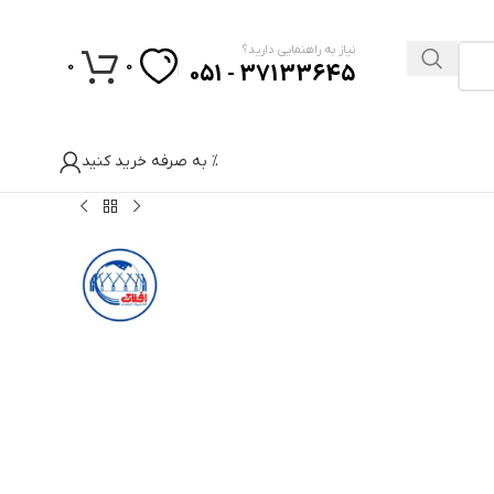
نیاز به راهنمایی دارید؟
0
0
37133645 - 051
% به صرفه خرید کنید