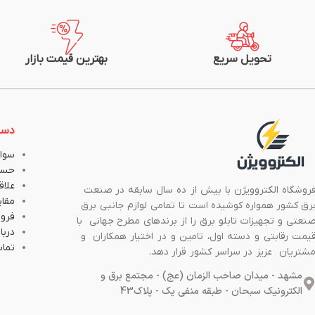
جریان نامی (A) در 25 درجه: 16
جریان نامی (A) در 25 درجه: 11
متراژ: 100متر (یک کلاف)
متراژ: 100متر (یک کلاف)
شرکت سازنده: سیم و کابل مشهد
شرکت سازنده: سیم و
تحویل سریع
بهترین قیمت بازار
دست
سوال
حسا
علاق
روشگاه الکتروویژن با بیش از ده سال سابقه در صنعت
مقا
رق کشور همواره کوشیده است تا تمامی لوازم جانبی برق
فروش
نعتی و تجهیزات تابلو برق را از برندهای مطرح جهانی با
دربار
یمت رقابتی و دسته اول، تامین و در اختیار همکاران و
تماس
شتریان عزیز در سراسر کشور قرار دهد.
مشهد - میدان صاحب الزمان (عج) - مجتمع برق و
الکترونیک سبحان - طبقه منفی یک - پلاک43