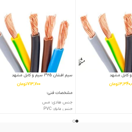
سیم افشان 25*1 سیم و کابل مشهد
3,340,
تومان
713,700
تومان
مشخصات فنی:
جنس هادی: مس
جنس عایق: PVC
سطح مقطع (mm2): 25
ولتاژ اسمی (V): 450/750
وزن: 0.24kg