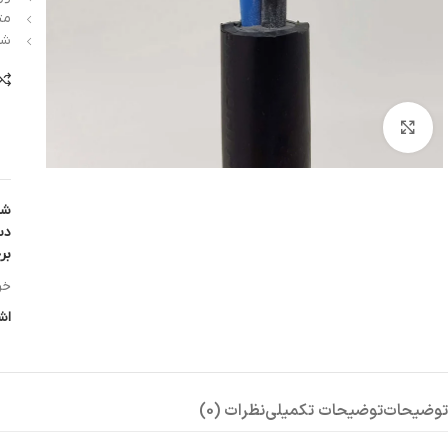
مت
شر
بزرگنمایی تصویر
شن
دس
بر
خرید 100 متر به ب
اش
توضیحات
توضیحات تکمیلی
نظرات (0)