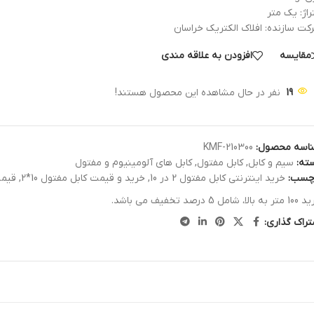
راژ: یک متر
کت سازنده: افلاک الکتریک خراسان
مقایسه
افزودن به علاقه مندی
19
نفر در حال مشاهده این محصول هستند!
اسه محصول:
KMF-210300
ته:
سیم و کابل
,
کابل مفتول
,
کابل های آلومینیوم و مفتول
چسب:
خرید اینترنتی کابل مفتول 2 در 10
,
خرید و قیمت کابل مفتول 10*2
,
قیمت کاب
الا، شامل 5 درصد تخفیف می باشد.
تراک گذاری: