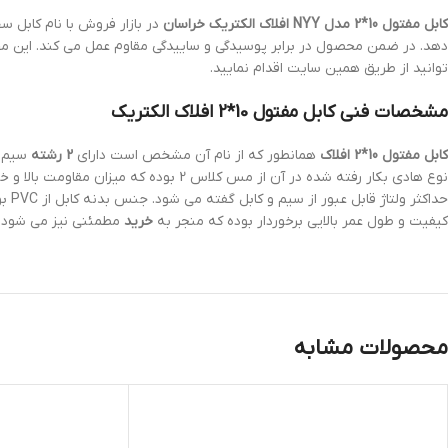
کابل مفتول 10*2 مدل NYY افلاک الکتریک خراسان
در بازار فروش با نام کابل 
دهد. در ضمن محصول در برابر پوسیدگی و ساییدگی مقاوم عمل می کند. این محص
توانید از طریق همین سایت اقدام نمایید.
مشخصات فنی کابل مفتول 10*2 افلاک الکتریک
کابل مفتول 10*2 افلاک
همانطور که از نام آن مشخص است دارای
2 رشته
سیم ک
حداکثر ولتاژ قابل عبور از سیم و کابل گفته می شود. جنس بدنه کابل از PVC بوده که از خوردگی و پوسیدگی کابل جلوگیری کرده و همچنین مانع از انتقال جریان برق به بیرون می شود. کابل های
کیفیت و طول عمر بالایی برخوردار بوده که منجر به
خرید
مطمئنی نیز می شود.
محصولات مشابه