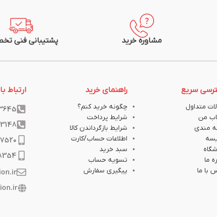
جریان نامی (A) در 25 درجه: 85
متراژ: یک متر
 کابل مشهد
شرکت سازنده: سیم و کابل مشهد
مشاوره خرید
پشتیبانی فنی تخ
رسی سریع
راهنمای خرید
ارتباط با 
ات متداول
چگونه خرید کنم؟
33645
ب من
شرایط پرداخت
33148
ه مندی
شرایط بازگرداندن کالا
یسه
اطلاعات حساب/کارت
17520
گاه
سبد خرید
8354
ه ما
تسویه حساب
 با ما
پیگیری سفارش
ion.ir
ion.ir