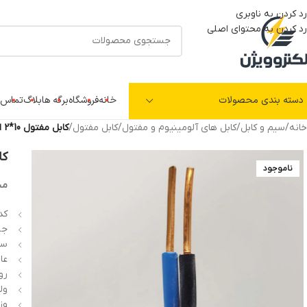
رد کردن به ناوبری
رد کردن به محتوای اصلی
دسته بندی محصولات
خانه
فروشگاه
برگه ها
بلاگ
تماس ب
خانه
/
سیم و کابل
/
کابل های آلومینیوم و مفتول
/
کابل مفتول
/
کابل مفتول 10*2 افلاک الکتریک خراسان
کابل 
ناموجود
مش
کد 
جن
سطح
عایق
روک
ولتا
وزن: 