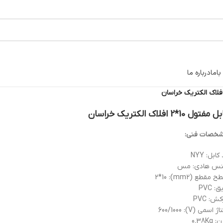
اما
درباره ما
مفتول 10*2 افلاک الکتریک خراسان
خصات فنی:
کابل: NYY
س هادی: مس
 مقطع (mm2): 2*10
: PVC
ش: PVC
ژ اسمی (V): 600/1000
0.38Kg