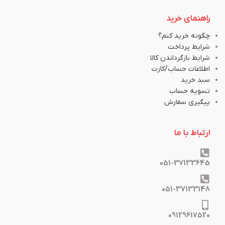
راهنمای خرید
چگونه خرید کنم؟
شرایط پرداخت
شرایط بازگرداندن کالا
اطلاعات حساب/کارت
سبد خرید
تسویه حساب
پیگیری سفارش
ارتباط با ما
051-37133645
051-37133148
09129617520