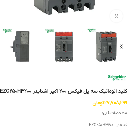
بزرگنمایی تصویر
کلید اتوماتیک سه پل فیکس 200 آمپر اشنایدر EZC250H3200
27,708,299
تومان
مشخصات فنی:
کد فنی: EZC250H3200