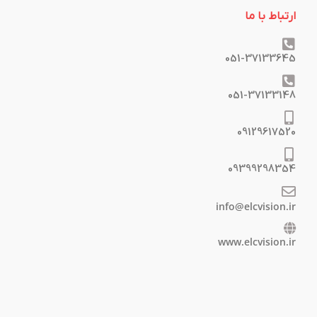
ارتباط با ما
051-37133645
051-37133148
09129617520
09399298354
info@elcvision.ir
www.elcvision.ir