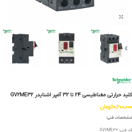
بزرگنمایی تصویر
کلید حرارتی مغناطیسی 24 تا 32 آمپر اشنایدر GV2ME32
10,200,000
تومان
مشخصات فنی:
کد فنی: GV2ME32