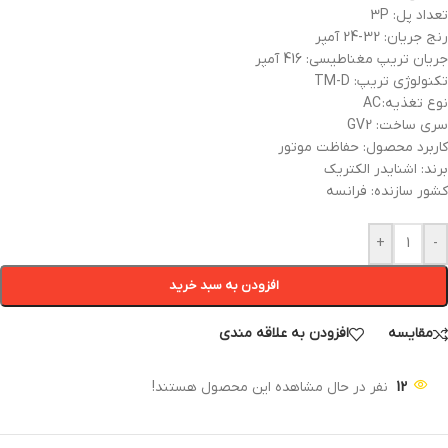
تعداد پل: 3P
رنج جریان: 32-24 آمپر
جریان تریپ مغناطیسی: 416 آمپر
تکنولوژی تریپ: TM-D
نوع تغذیه: AC
سری ساخت: GV2
کاربرد محصول: حفاظت موتور
برند: اشنایدر الکتریک
کشور سازنده: فرانسه
+
-
افزودن به سبد خرید
مقایسه
افزودن به علاقه مندی
12
نفر در حال مشاهده این محصول هستند!