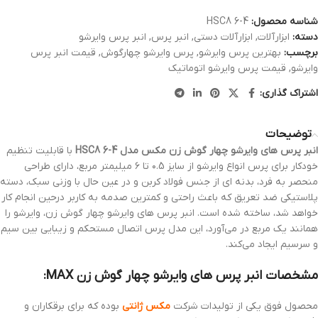
شناسه محصول:
HSC8 6-4
دسته:
ابزارآلات
,
ابزارآلات دستی
,
انبر پرس
,
انبر پرس وایرشو
برچسب:
بهترین پرس وایرشو
,
پرس وایرشو چهارگوش
,
قیمت انبر پرس
وایرشو
,
قیمت پرس وایرشو اتوماتیک
اشتراک گذاری:
توضیحات
انبر پرس های وایرشو چهار گوش زن مکس مدل HSC8 6-4
با قابلیت تنظیم
خودکار برای پرس انواع وایرشو از سایز ۰.5 تا ۶ میلیمتر مربع، دارای طراحی
منحصر به فرد، بدنه ای از جنس فولاد کربن و در عین حال با وزنی سبک، دسته
پلاستیکی ضد تعریق که باعث راحتی و کمترین صدمه به کاربر درحین انجام کار
خواهد شد، ساخته شده است. انبر پرس های وایرشو چهار گوش زن، وایرشو را
همانند یک مربع در می‌آورد، این مدل پرس اتصال مستحکم و زیبایی بین سیم
و سرسیم ایجاد می‌کند.
مشخصات انبر پرس های وایرشو چهار گوش زن MAX:
محصول فوق یکی از تولیدات شرکت
مکس ژانتی
بوده که برای برقکاران و