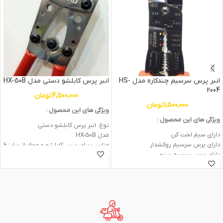
انبر پرس سرسیم چندکاره مدل HS-
انبر پرس کابلشو دستی مدل HX-50B
2004
4,500,000
تومان
1,500,000
تومان
ویژگی های این محصول :
ویژگی های این محصول :
نوع: انبر پرس کابلشو دستی
دارای سیم لخت کن
مدل HX-50B
دارای پرس سرسیم روکشدار
مناسب برای پرس کابلشو و موف از سایز 6
دارای پرس سرسیم برنجی
تا 50 میلیمتر
دارای پیچ بر
جنس بدنه :
کروم-مولیبدنیوم
دارای کابل بر
جنس دسته :
فلز
جنس بدنه
فولاد
حداکثر میزان باز شدن : 4 سانتی متر
جنس دسته : PVC نرم
ابعاد
8*13*38 سانتی‌متر
حداکثر میزان باز شدن 2.5
سانتی متر
ابعاد
26×6×1.5 سانتی‌متر