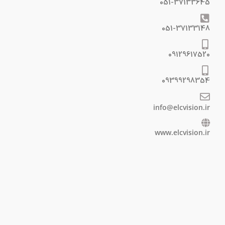
051-37133645
051-37133148
09129617520
09399298354
info@elcvision.ir
www.elcvision.ir