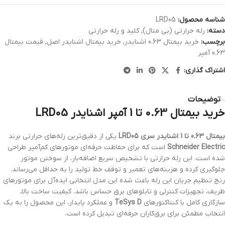
شناسه محصول:
LRD05
دسته:
رله حرارتی (بی متال)
,
کلید و رله حرارتی
برچسب:
خرید بیمتال 0.63 اشنایدر
,
خرید بیمتال اشنایدر اصل
,
قیمت بیمتال
0.63 آمپر
اشتراک گذاری:
توضیحات
خرید بیمتال 0.63 تا 1 آمپر اشنایدر LRD05
بیمتال 0.63 تا 1 اشنایدر سری LRD05
یکی از دقیق‌ترین رله‌های حرارتی برند
Schneider Electric
است که برای حفاظت حرفه‌ای موتورهای کم‌آمپر طراحی
شده است. این رله حرارتی با تشخیص سریع اضافه‌بار، از سوختن موتور
جلوگیری کرده و هزینه‌های تعمیر و توقف خط تولید را به حداقل می‌رساند.
رنج تنظیم جریان این رله باعث شده این مدل انتخابی ایده‌آل برای موتورهای
ظریف، تجهیزات کنترلی و تابلوهای برق حساس باشد. کیفیت ساخت بالا،
سازگاری کامل با کنتاکتورهای
TeSys D
و عملکرد پایدار، این محصول را به یک
انتخاب مطمئن برای برق‌کاران حرفه‌ای تبدیل کرده است.