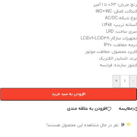
رنج جریان: 0.63 تا 1 آمپر
کنتاکت کمکی: 1NO+1NC
نوع شبکه: AC/DC
آستانه تریپ: 1.14xIr
سری ساخت: LRD
تجهیزات سازگار: LC1D09-LC1D38
درجه حفاظت: IP20
کاربرد محصول: حفاظت موتور
برند: اشنایدر الکتریک
کشور سازنده: فرانسه
+
-
افزودن به سبد خرید
مقایسه
افزودن به علاقه مندی
16
نفر در حال مشاهده این محصول هستند!