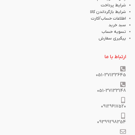
شرایط پرداخت
شرایط بازگرداندن کالا
اطلاعات حساب/کارت
سبد خرید
تسویه حساب
پیگیری سفارش
ارتباط با ما
051-37133645
051-37133148
09129617520
09399298354