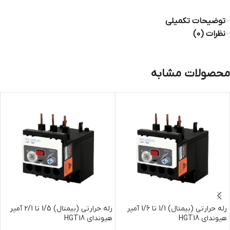
توضیحات تکمیلی
نظرات (0)
محصولات مشابه
رله حرارتی (بیمتال) 1/1 تا 1/6 آمپر
رله حرارتی (بیمتال) 1/5 تا 2/1 آمپر
هیوندای HGT18
هیوندای HGT18