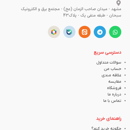
مشهد - میدان صاحب الزمان (عج) - مجتمع برق و الکترونیک
سبحان - طبقه منفی یک - پلاک43
دسترسی سریع
سوالات متداول
حساب من
علاقه مندی
مقایسه
فروشگاه
درباره ما
تماس با ما
راهنمای خرید
چگونه خرید کنم؟