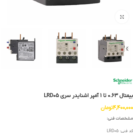
بزرگنمایی تصویر
بیمتال 0.63 تا 1 آمپر اشنایدر سری LRD05
4,400,000
تومان
مشخصات فنی:
کد فنی: LRD05