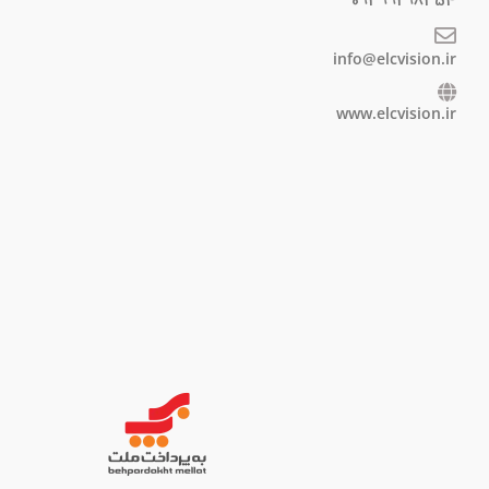
09399298354
info@elcvision.ir
www.elcvision.ir