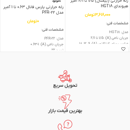
رله حرارتی (بیمتال) 1/5 تا 2/1 آمپر
ناموجود
هیوندای HGT18
رله حرارتی پارس فانال 0.63 تا 1 آمپر
مدل PFR-22
3,618,000
تومان
0
تومان
مشخصات فنی:
مشخصات فنی:
مدل: HGT18
جريان نامي (A): 1/5 تا 2/1
مدل: PFR-22
مناسب برای کنتاکتور (A): 18، 12، 9
جريان نامي (A): 0.63-1
تعداد كنتاكت ها: 1NO+1NC
تيپ: 22
حفاظت ها: اضافه بار، قطعي فاز
مطابق با استاندارد IEC 292-1
ريست از نوع دستي و اتوماتيك
دارای یک كنتاكت باز و يك بسته
استاندارد: IEC60947
1NO+1NC
شرکت سازنده: هیوندای
شرکت سازنده: پارس فانال
گارانتی: یک سال
گارانتی: 2 سال
تحویل سریع
بهترین قیمت بازار