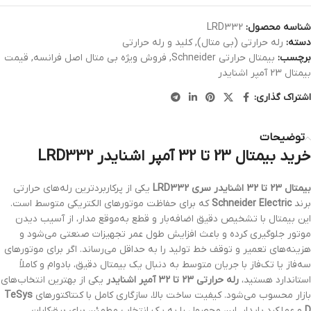
شناسه محصول:
LRD332
دسته:
رله حرارتی (بی متال)
,
کلید و رله حرارتی
برچسب:
بیمتال حرارتی Schneider
,
فروش ویژه بی متال اصل فرانسه
,
قیمت
بیمتال 23 آمپر اشنایدر
اشتراک گذاری:
توضیحات
خرید بیمتال 23 تا 32 آمپر اشنایدر LRD332
بیمتال 23 تا 32 اشنایدر سری LRD332
یکی از پرکاربردترین رله‌های حرارتی
برند
Schneider Electric
که برای حفاظت موتورهای الکتریکی متوسط است.
این بیمتال با تشخیص دقیق اضافه‌بار و قطع به‌موقع مدار، از آسیب دیدن
موتور جلوگیری کرده و باعث افزایش طول عمر تجهیزات صنعتی می‌شود و
هزینه‌های تعمیر و توقف خط تولید را به حداقل می‌رساند. اگر برای موتورهای
سه‌فاز یا تک‌فاز با جریان متوسط به دنبال یک بیمتال دقیق، بادوام و کاملاً
استاندارد هستید،
رله حرارتی 23 تا 32 آمپر اشنایدر
یکی از بهترین انتخاب‌های
بازار محسوب می‌شود. کیفیت ساخت بالا، سازگاری کامل با کنتاکتورهای
TeSys
D
و عملکرد پایدار، این محصول را به یک انتخاب مطمئن برای برق‌کاران