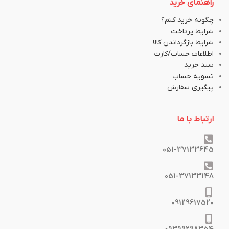
راهنمای خرید
چگونه خرید کنم؟
شرایط پرداخت
شرایط بازگرداندن کالا
اطلاعات حساب/کارت
سبد خرید
تسویه حساب
پیگیری سفارش
ارتباط با ما
051-37133645
051-37133148
09129617520