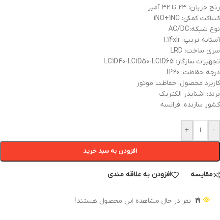
رنج جریان: 23 تا 32 آمپر
کنتاکت کمکی: 1NO+1NC
نوع شبکه: AC/DC
آستانه تریپ: 1.14xIr
سری ساخت: LRD
تجهیزات سازگار: LC1D40-LC1D50-LC1D65
درجه حفاظت: IP20
کاربرد محصول: حفاظت موتور
برند: اشنایدر الکتریک
کشور سازنده: فرانسه
+
-
افزودن به سبد خرید
مقایسه
افزودن به علاقه مندی
19
نفر در حال مشاهده این محصول هستند!