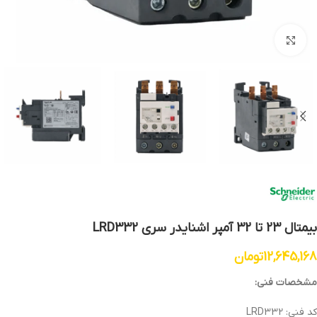
بزرگنمایی تصویر
بیمتال 23 تا 32 آمپر اشنایدر سری LRD332
12,645,168
تومان
مشخصات فنی:
کد فنی: LRD332