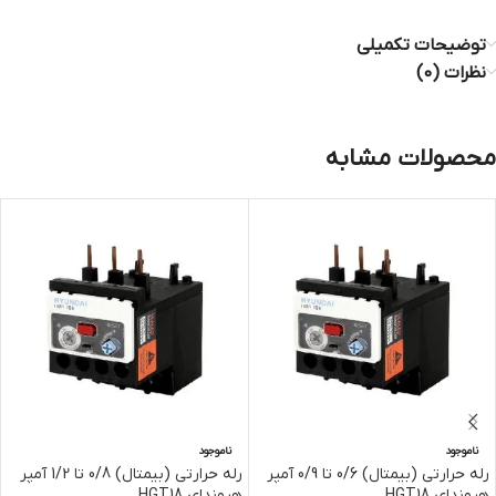
توضیحات تکمیلی
نظرات (0)
محصولات مشابه
ناموجود
ناموجود
رله حرارتی (بیمتال) 0/6 تا 0/9 آمپر
رله حرارتی (بیمتال) 0/8 تا 1/2 آمپر
هیوندای HGT18
هیوندای HGT18