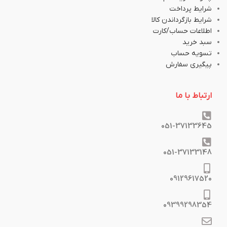
شرایط پرداخت
شرایط بازگرداندن کالا
اطلاعات حساب/کارت
سبد خرید
تسویه حساب
پیگیری سفارش
ارتباط با ما
051-37133645
051-37133148
09129617520
09399298354