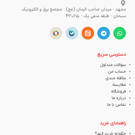
مشهد - میدان صاحب الزمان (عج) - مجتمع برق و الکترونیک
سبحان - طبقه منفی یک - پلاک43
دسترسی سریع
سوالات متداول
حساب من
علاقه مندی
مقایسه
فروشگاه
درباره ما
تماس با ما
راهنمای خرید
چگونه خرید کنم؟