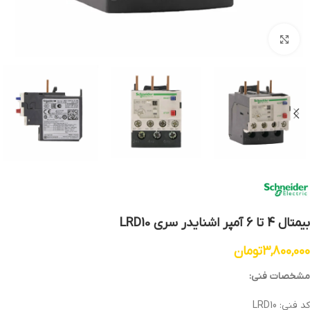
بزرگنمایی تصویر
بیمتال 4 تا 6 آمپر اشنایدر سری LRD10
3,800,000
تومان
مشخصات فنی:
کد فنی: LRD10