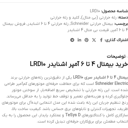
شناسه محصول:
LRD10
دسته:
رله حرارتی (بی متال)
,
کلید و رله حرارتی
برچسب:
بیمتال حرارتی Schneider
,
رله حرارتی 4 تا 6 اشنایدر
,
فروش بیمتال
4 تا 6 آمپر
,
قیمت بی متال 4 اشنایدر
اشتراک گذاری:
توضیحات
خرید بیمتال 4 تا 6 آمپر اشنایدر LRD10
بیمتال 4 تا 6 اشنایدر سری LRD10
یکی از دقیق‌ترین رله‌های حرارتی برند
Schneider Electric
است که برای حفاظت حرفه‌ای موتورهای کم‌آمپر طراحی
شده است. این رله حرارتی با تشخیص سریع اضافه‌بار، از سوختن موتور
جلوگیری کرده و هزینه‌های تعمیر و توقف خط تولید را به حداقل می‌رساند.
رنج تنظیم جریان این رله باعث شده این مدل انتخابی ایده‌آل برای موتورهای
ظریف، تجهیزات کنترلی و تابلوهای برق حساس باشد. کیفیت ساخت بالا،
سازگاری کامل با کنتاکتورهای
TeSys D
و عملکرد پایدار، این محصول را به یک
انتخاب مطمئن برای برق‌کاران حرفه‌ای تبدیل کرده است.