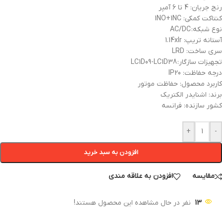
رنج جریان: 4 تا 6 آمپر
کنتاکت کمکی: 1NO+1NC
نوع شبکه: AC/DC
آستانه تریپ: 1.14xIr
سری ساخت: LRD
تجهیزات سازگار: LC1D09-LC1D38
درجه حفاظت: IP20
کاربرد محصول: حفاظت موتور
برند: اشنایدر الکتریک
کشور سازنده: فرانسه
+
-
افزودن به سبد خرید
مقایسه
افزودن به علاقه مندی
13
نفر در حال مشاهده این محصول هستند!