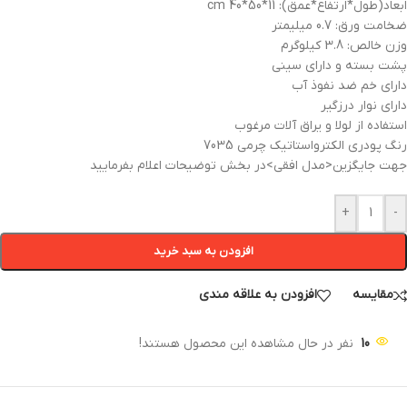
ابعاد(طول*ارتفاع*عمق): 11*50*40 cm
ضخامت ورق: 0.7 میلیمتر
وزن خالص: 3.8 کیلوگرم
پشت بسته و دارای سینی
دارای خم ضد نفوذ آب
دارای نوار درزگیر
استفاده از لولا و یراق آلات مرغوب
رنگ پودری الکترواستاتیک چرمی 7035
جهت جایگزین<مدل افقی>در بخش توضیحات اعلام بفرمایید
+
-
افزودن به سبد خرید
مقایسه
افزودن به علاقه مندی
10
نفر در حال مشاهده این محصول هستند!