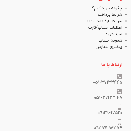
چگونه خرید کنم؟
شرایط پرداخت
شرایط بازگرداندن کالا
اطلاعات حساب/کارت
سبد خرید
تسویه حساب
پیگیری سفارش
ارتباط با ما
051-37133645
051-37133148
09129617520
09399298354