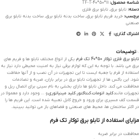
شناسه محصول:
TF-T-40*50*11
دسته:
تابلو برق
,
تابلو برق فلزی
برچسب:
خرید فریم تابلو برق
,
ساخت بدنه تابلو برق
,
ساخت بدنه تابلو برق
صنعتی
اشتراک گذاری:
توضیحات
تابلو برق فلزی توکار 50*40 تک فرم
یکی از انواع مختلف تابلو ها و فریم های
برق می باشد. با توجه به این که لوازم برقی نیاز به امنیت محیطی دارد نیاز به
استفاده از فرم یا جعبه ایست تا این تجهیزات در آن نصب و از آنها حفاظت
شود. این باکس ها از تجهیزات تابلو برق در برابر باران، ضربه و تصادمات
محافظت می کند. داخل تابلو ها دارای بخشی به نام سینی برای اتصال ریل و
تجهیزات مانند
کلید اتومات
،
کنتاکتور
،
کلید مینیاتوری
و … وجود دارد و معمولا در
قسمت کف مسیری برای ورود و خروج کابل تعبیه شده است. این فریم ها را
در اکثر ساختمان ها، محیط های صنعتی و فضاهای باز می توانید ببینید.
مزایای استفاده از تابلو برق توکار تک فرم
محافظت در برابر ضربه