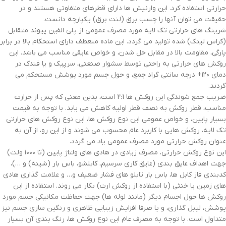
حرارتی استفاده کرد. این وارنیش ها دارای قطرهای متفاوتی هستند و در
حقیقت می توان آنها را چسب برق (لنت برق) یکپارچه دانست.
شرینگ های حرارتی تک لایه مورد مصرف عمومی از پلی الفین پیوند متقابل
(کراس لینک) شده تولید می گردد. این ماده منعطف دارای استحکام بالا در برابر
پارگی، مقاومت بالا در مقابل حل شدن، و خواص عایقی مناسب می باشد. این
روکش های حرارتی به راحتی توسط سشوار صنعتی، سرپیک و یا فندک در
دمای ۱۲۰+ درجه سانتی گراد جمع، و حول جسم مورد پوشش مستحکم می
گردند.
ضریب جمع شوندگی این روکش ها 2:1 است، بدین معنی که پس از حرارت
مناسب، قطر روکش به نصف قطر اولیه کاهش می یابد. با توجه به قیمت
بسیار پایین، و خواص عمومی این نوع روکش ها، این نوع روکش های حرارتی
تک لایه، روکش هایی با کاربرد عام محسوب می شوند و از این رو، از آن به
عنوان روکش حرارتی مورد مصرف عمومی یاد می گردد.
این نوع روکش حرارتی، مصرف زیادی در هادی های ولتاژ پایین (تا ۱۰۰۰ ولت)
جهت اهداف عایق بندی (عایق کاری سرسیم، کابلشو، باس بار (شینه) و …)،
کدبندی فاز کابل ها، باس بار تابلو های فشار ضعیف و… و علامت گذاری هادی
های زمین یا خنثی (با استفاده از روکش ارت) بکار می روند. استقاده از این
روکش ها حول اجسام دیگر (مانند لوله ها) جهت حفاظت مکانیکی جسم مورد
پوشش، لیبل گذاری، و یا صرفا افزایش زیبایی ظاهری و رنگین سازی جسم نیز
متداول است. با توجه به مصرف عام این نوع روکش ها، رنگ بندی آن بسیار