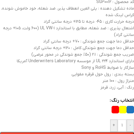
کد محصول : SGP0012
ماده تشکیل دهنده : پلی الفین انعطاف پذیر، ضد شعله، خود خاموش شونده،
کراس لینک شده
درجه حرارت کاری : ۴۵- درجه تا ۱۲۵+ درجه سانتی گراد
اشتعال پذیری : ضد شعله، مطابق با استاندارد ۱-UL VW (600 ولت، ۱۰۵+ درجه
سانتی گراد)
حداقل دما جهت جمع شوندگی : ۷۰+ درجه سانتی گراد
حداقل دما جهت جمع شوندگی کامل : ۱۲۰+ درجه سانتی گراد
ضریب جمع شوندگی : ۲:۱ (۵۰% جمع شوندگی در محور عرضی)
دارای استاندارد ۲۲۴ UL از موسسه Underwriters Laboratory آمریکا
سازگار با ضوابط RoHS و Sony
بسته بندی : رول حول قرقره مقوایی
متراژ رول : 100 متر
رنگ : آبی، زرد، قرمز
انتخاب رنگ
+
-