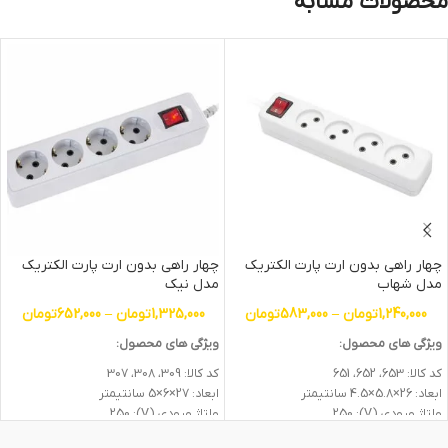
محصولات مشابه
چهار راهی بدون ارت پارت الکتریک
چهار راهی بدون ارت پارت الکتریک
مدل شهاب
مدل نیک
1,240,000
تومان
–
583,000
تومان
1,325,000
تومان
–
652,000
تومان
ویژگی های محصول:
ویژگی های محصول:
کد کالا: 653، 652، 651
کد کالا: 309، 308، 307
ابعاد: 26×5.8×4.5 سانتیمتر
ابعاد: 27×6×5 سانتیمتر
ولتاژ ورودی (V): 250
ولتاژ ورودی (V): 250
جریان (A): 16
جریان (A): 16