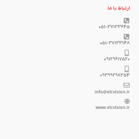
ارتباط با ما
051-37133645
051-37133148
09129617520
09399298354
info@elcvision.ir
www.elcvision.ir