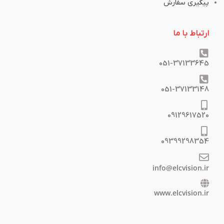
پیگیری سفارش
ارتباط با ما
051-37133645
051-37133148
09129617520
09399298354
info@elcvision.ir
www.elcvision.ir