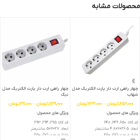
محصولات مشابه
چهار راهی ارت دار پارت الکتریک مدل
چهار راهی ارت دار پارت الکتریک مدل
شهاب
نیک
1,652,000
تومان
–
723,000
تومان
1,729,000
تومان
–
791,000
تومان
ویژگی های محصول:
ویژگی های محصول:
کد کالا: 650، 649، 648
کد کالا: 295، 294، 293
ابعاد: 26.5×6×4.8 سانتیمتر
ابعاد: 27×6×5 سانتیمتر
ولتاژ ورودی (V): 250
ولتاژ ورودی (V): 250