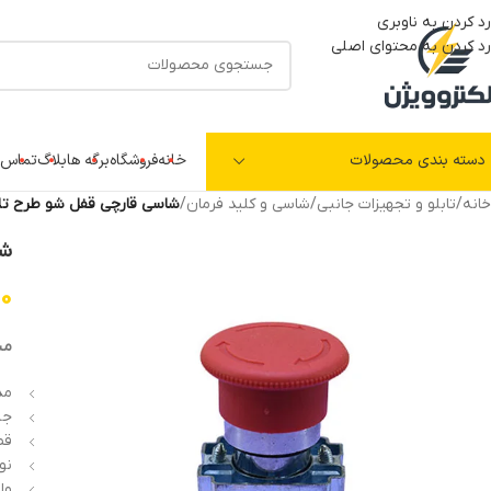
رد کردن به ناوبری
رد کردن به محتوای اصلی
دسته بندی محصولات
خانه
فروشگاه
برگه ها
بلاگ
تماس ب
خانه
/
تابلو و تجهیزات جانبی
/
شاسی و کلید فرمان
/
شاسی قارچی قفل شو طرح تله سام
شا
00
مش
مدل: 
جن
قطر
نوع 
ولتاژ (0