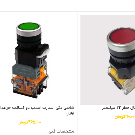
2 میلیمتر
شاسی تکی استارت استپ دو کنتاکت چراغدا
فانال
190,00
تومان
465,100
تومان
مشخصات فنی: