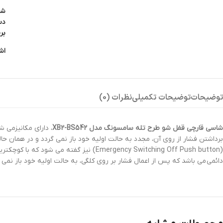
شن
دس
بر
اش
توضیحات
توضیحات تکمیلی
نظرات (0)
شاسی قارچی قفل شو طرح تله سامسونگ مدل XB2-BS542
، دارای مکانیزمی 
برداشتن فشار از روی آن، مجدد به حالت اولیه خود باز نمی گردد و در همان حا
(Emergency Switching Off Push button) نیز گفته می شود که با کوچکترین ضربه و بدون هیچ گونه دقتی تحریک می شود. به این نوع شستی ها نیز،
دائمی می باشد که پس از اعمال فشار بر روی کلگی، به حالت اولیه خود باز نمی