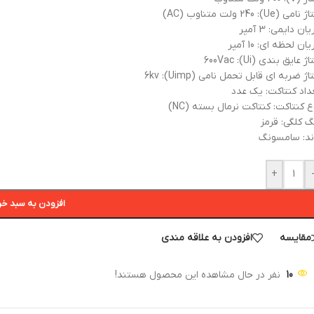
امی (Ue): 240 ولت متناوب (AC)
ان دایمی: 3 آمپر
ان لحظه ای: 10 آمپر
ژ عایق بندی (Ui): 600Vac
اژ ضربه ای قابل تحمل نامی (Uimp): 6kv
داد کنتاکت: یک عدد
ع کنتاکت: کنتاکت نرمال بسته (NC)
گ کلگی: قرمز
ند: سامسونگ
+
افزودن به سبد خر
مقایسه
افزودن به علاقه مندی
10
نفر در حال مشاهده این محصول هستند!