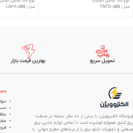
نوع کالا: شاسی استارت
نوع کالا: شاسی استپ
مدل: TNTD-11BN
مدل: LA38-11BN
برند: طرح فانال
برند: طرح فانال
وزن: 80 گرم
وزن: 80 گرم
جنس بدنه: پلاستیکی
جنس بدنه: پلاستیک
رنگ: سبز
رنگ: قرمز
کنتاکت کمکی: 1NO (ZBE101)
کنتاکت کمکی: 1NC (ZBE102)
بدون LED داخلی
بدون LED داخلی
قطر: 22mm
قطر: 22mm
درجه حفاظت: IP66
درجه حفاظت: IP66
تحویل سریع
بهترین قیمت بازار
دست
سوال
حسا
علاق
روشگاه الکتروویژن با بیش از ده سال سابقه در صنعت
مقا
رق کشور همواره کوشیده است تا تمامی لوازم جانبی برق
فروش
نعتی و تجهیزات تابلو برق را از برندهای مطرح جهانی با