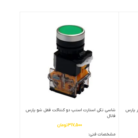
ر پارس
شاسی تکی استارت استپ دو کنتاکت قفل شو پارس
شاسی دوبل
فانال
317,500
تومان
مشخصات 
مشخصات فنی: