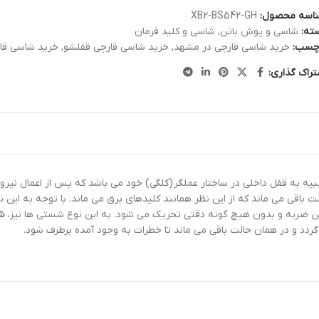
اسه محصول:
XB2-BS542-GH
ته:
شاسی و پوش باتن
,
شاسی و کلید فرمان
چسب:
خرید شاسی قارچی در مشهد
,
خرید شاسی قارچی قفلشو
,
خرید شاسی قا
تراک گذاری:
شبیه به قفل داخلی در ساختار عملگر (کلگی) خود می باشد که پس از اعمال نی
لت باقی می ماند که از این نظر همانند کلیدهای برق می ماند. با توجه به ای
ش
 گردد و در همان حالت باقی می ماند تا خطرات به وجود آمده برطرف شود.