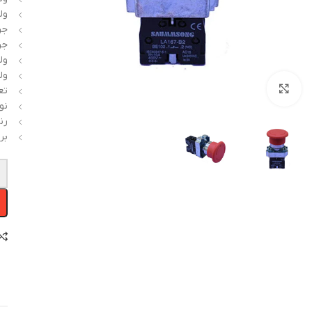
ولتاژ ن
جری
جری
ولتا
ولت
بزرگنمایی تصویر
تع
نو
رن
بر
-