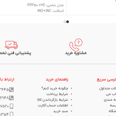
مدل شاسی: PFP50-22D
كنتاكت: 1NO+1NC
ولتاژ چراغ: 220VAC
رنگ: سبز، قرمز
ی
قطر: 22mm
درجه حفاظت (IP): 65
شرکت سازنده: پارس فانال
گارانتی: 2 سال
مشاوره خرید
پشتیبانی فنی تخ
رسی سریع
راهنمای خرید
ارتباط با 
ات متداول
چگونه خرید کنم؟
33645
ب من
شرایط پرداخت
33148
ه مندی
شرایط بازگرداندن کالا
یسه
اطلاعات حساب/کارت
17520
گاه
سبد خرید
8354