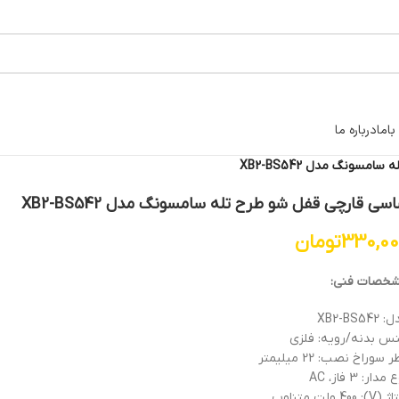
اما
درباره ما
سونگ مدل XB2-BS542
سی قارچی قفل شو طرح تله سامسونگ مدل XB2-BS542
330,0
تومان
خصات فنی:
XB2-BS542
س بدنه/رویه: فلزی
 سوراخ نصب: 22 میلیمتر
مدار: 3 فاز، AC
V): 40 ولت متناوب