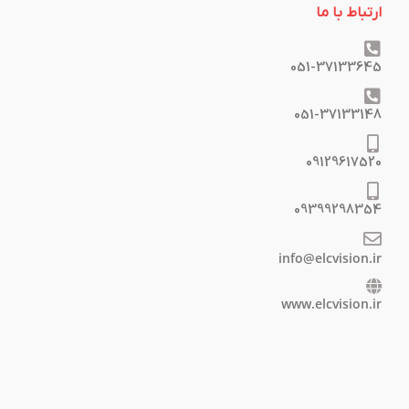
ارتباط با ما
051-37133645
051-37133148
09129617520
09399298354
info@elcvision.ir
www.elcvision.ir