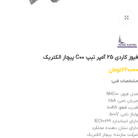
بزرگنمایی تصویر
فیوز کاردی 25 آمپر تیپ C00 پیچاز الکتریک
720,000
تومان
مشخصات فنی:
مدل فیوز: NHC00
جریان نامی: 25A
قدرت قطع: 100KA
ولتاژ نامی: 500V
دارای استاندارد IEC60269
دارای نشان دهنده عملکرد
شرکت سازنده: پیچاز الکتریک