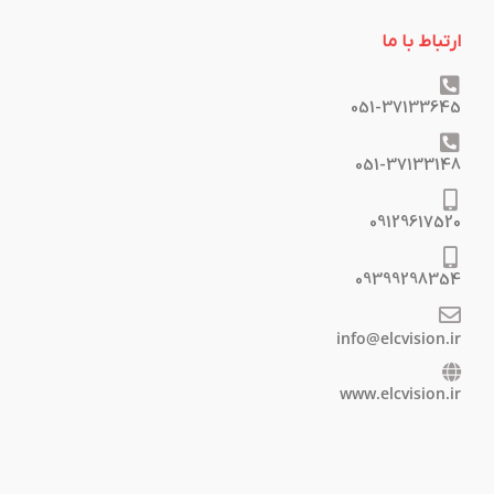
ارتباط با ما
051-37133645
051-37133148
09129617520
09399298354
info@elcvision.ir
www.elcvision.ir