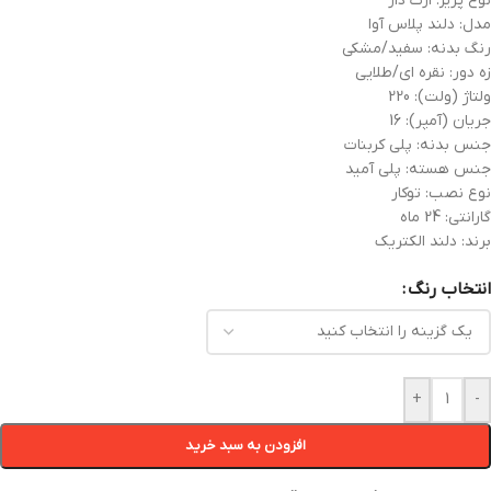
نوع پریز: ارت دار
مدل: دلند پلاس آوا
رنگ بدنه: سفید/مشکی
زه دور: نقره ای/طلایی
ولتاژ (ولت): 220
جریان (آمپر): 16
جنس بدنه: پلی کربنات
جنس هسته: پلی آمید
نوع نصب: توکار
گارانتی: 24 ماه
برند: دلند الکتریک
انتخاب رنگ
+
-
افزودن به سبد خرید