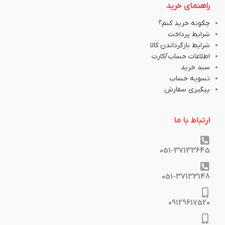
راهنمای خرید
چگونه خرید کنم؟
شرایط پرداخت
شرایط بازگرداندن کالا
اطلاعات حساب/کارت
سبد خرید
تسویه حساب
پیگیری سفارش
ارتباط با ما
051-37133645
051-37133148
09129617520