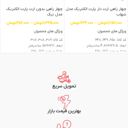
چهار راهی ارت دار پارت الکتریک مدل
چهار راهی بدون ارت پارت الکتریک
شهاب
مدل نیک
1,652,000
تومان
–
723,000
تومان
1,325,000
تومان
–
652,000
تومان
ویژگی های محصول:
ویژگی های محصول:
کد کالا: 650، 649، 648
کد کالا: 309، 308، 307
ابعاد: 26.5×6×4.8 سانتیمتر
ابعاد: 27×6×5 سانتیمتر
ولتاژ ورودی (V): 250
ولتاژ ورودی (V): 250
جریان (A): 16
جریان (A): 16
تعداد پریز: 4
تعداد پریز: 4
نشانگر LED: ندارد
نشانگر LED: ندارد
جنس بدنه: پلاستیک
جنس بدنه: پلاستیک
جنس هسته: پلی کربنات
جنس هسته: سرامیک
رنگ بدنه: سفید
رنگ بدنه: سفید
تحویل سریع
دکمه روشن و خاموش: دارد
دکمه روشن و خاموش: دارد
طول کابل (متر): 1.8 الی 5 متر
طول کابل (متر): 1.8 الی 5 متر
نوع کابل: 1*3
نوع کابل: 1*3
ارت: دارد
ارت: ندارد
بهترین قیمت بازار
استاندارد ملی ایران، گواهی استاندارد اروپا
استاندارد ملی ایران، گواهی استاندارد اروپا
گارانتی: 24 ماهه پارت الکتریک
گارانتی: 24 ماهه پارت الکتریک